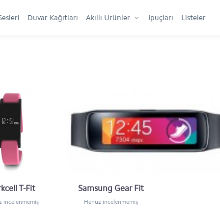
Sesleri
Duvar Kağıtları
Akıllı Ürünler
İpuçları
Listeler
Yaptığınız seçi
kcell T-Fit
Samsung Gear Fit
 incelenmemiş
Henüz incelenmemiş