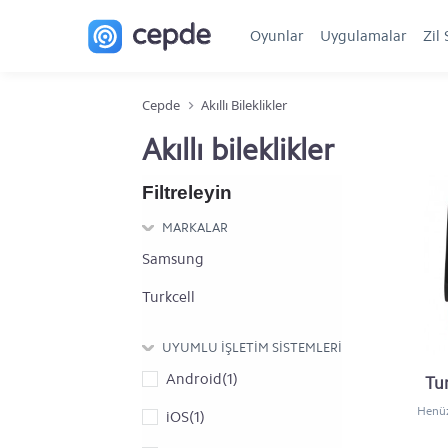
Oyunlar
Uygulamalar
Zil 
Cepde
Akıllı Bileklikler
Akıllı bileklikler
Filtreleyin
MARKALAR
Samsung
Turkcell
UYUMLU IŞLETIM SISTEMLERI
Android(1)
Tur
Henüz
iOS(1)