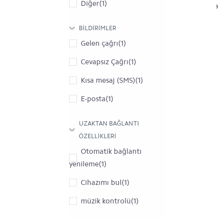
Diğer(1)
BILDIRIMLER
Gelen çağrı(1)
Cevapsız Çağrı(1)
Kısa mesaj (SMS)(1)
E-posta(1)
Alarm(1)
UZAKTAN BAĞLANTI
Düşük pil uyarısı(1)
ÖZELLIKLERI
Otomatik bağlantı
yenileme(1)
Cihazımı bul(1)
müzik kontrolü(1)