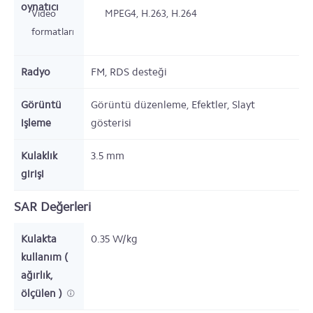
oynatıcı
Video
MPEG4, H.263, H.264
formatları
Radyo
FM, RDS desteği
Görüntü
Görüntü düzenleme, Efektler, Slayt
işleme
gösterisi
Kulaklık
3.5 mm
girişi
SAR Değerleri
Kulakta
0.35 W/kg
kullanım (
ağırlık,
ölçülen )