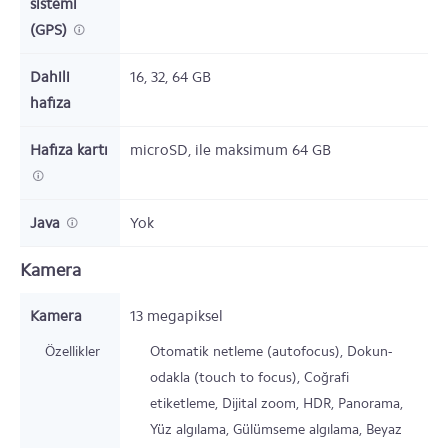
sistemi
(GPS)
Dahili
16, 32, 64
GB
hafıza
Hafıza kartı
microSD,
ile maksimum 64 GB
Java
Yok
Kamera
Kamera
13
megapiksel
Özellikler
Otomatik netleme (autofocus), Dokun-
odakla (touch to focus), Coğrafi
etiketleme, Dijital zoom, HDR, Panorama,
Yüz algılama, Gülümseme algılama, Beyaz