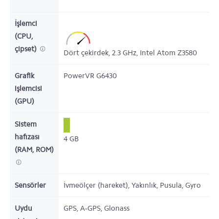
İşlemci
(CPU,
çipset)
Dört çekirdek,
2.3
GHz,
Intel Atom Z3580
Grafik
PowerVR G6430
işlemcisi
(GPU)
Sistem
hafızası
4
GB
(RAM, ROM)
Sensörler
İvmeölçer (hareket), Yakınlık, Pusula, Gyro
Uydu
GPS, A-GPS, Glonass