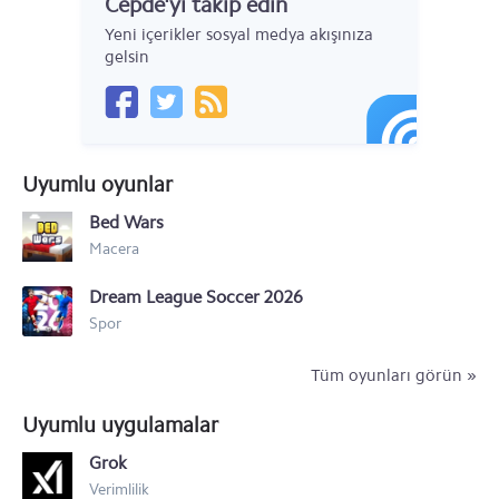
Cepde'yi takip edin
Asus ZenFone Max Pro (M1)
Yeni içerikler sosyal medya akışınıza
Asus ZenFone Max (M1)
gelsin
Asus ZenFone 5 (ZE620KL)
Asus ZenFone 5z
Uyumlu oyunlar
Asus Zenfone 3
Bed Wars
Asus Zenfone Go ZC500TG
Macera
Asus Zenfone 2 ZE551ML
Dream League Soccer 2026
Asus ZenFone 6 A600CG
Spor
Asus Zenfone 5 A500CG
Tüm oyunları görün »
Asus Zenfone 4 A400CG
Uyumlu uygulamalar
Asus PadFone infinity 2
Grok
Verimlilik