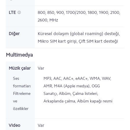
LTE
800, 850, 900, 1700/2100, 1800, 1900, 2100,
2600,
MHz
Diğer
Küresel dolaşım (global roaming) desteği,
Mikro SIM kart girişi, Çift SIM kart desteği
Multimedya
Müzik çalar
Var
Ses
MP3, AAC, AAC+, eAAC+, WMA, WAV,
formatları
AMR, M4A (Apple medya), OGG
Filtreleme
Sanatçı, Albüm, Çalma listeleri,
ve
Arkaplanda çalma, Albüm kapağı resmi
özellikler
Video
Var