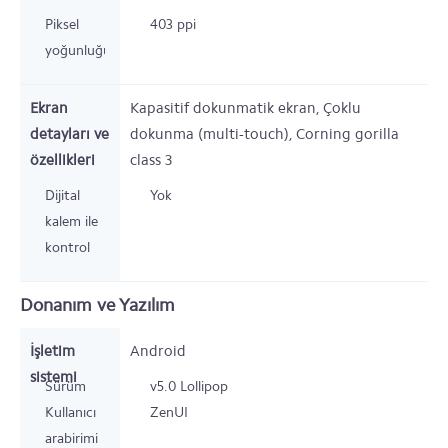
Piksel
403 ppi
yoğunluğu
Ekran
Kapasitif dokunmatik ekran, Çoklu
detayları ve
dokunma (multi-touch), Corning gorilla
özellikleri
class 3
Dijital
Yok
kalem ile
kontrol
Donanım ve Yazılım
İşletim
Android
sistemi
Sürüm
v5.0 Lollipop
Kullanıcı
ZenUI
arabirimi