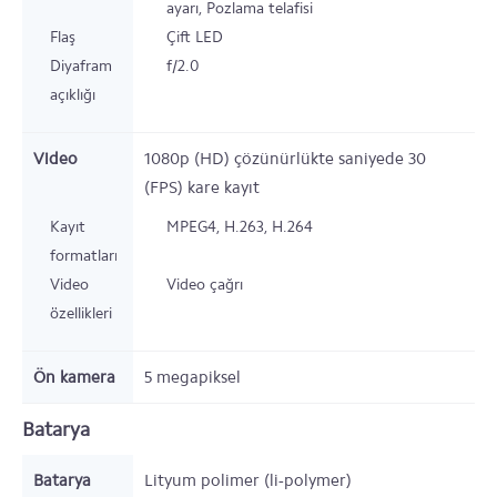
ayarı, Pozlama telafisi
Flaş
Çift LED
Diyafram
f/2.0
açıklığı
Video
1080p (HD) çözünürlükte saniyede 30
(FPS) kare kayıt
Kayıt
MPEG4, H.263, H.264
formatları
Video
Video çağrı
özellikleri
Ön kamera
5
megapiksel
Batarya
Batarya
Lityum polimer (li-polymer)