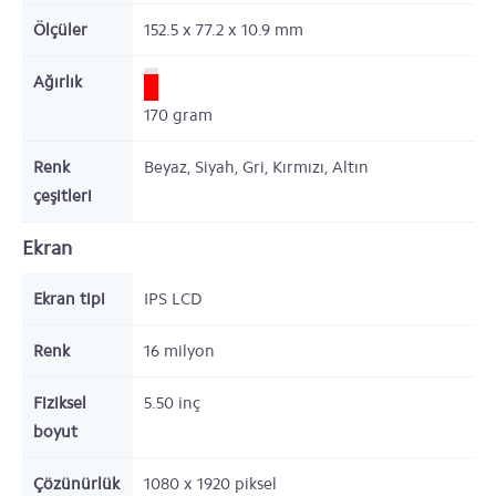
Ölçüler
152.5 x 77.2 x 10.9
mm
Ağırlık
170
gram
Renk
Beyaz, Siyah, Gri, Kırmızı, Altın
çeşitleri
Ekran
Ekran tipi
IPS LCD
Renk
16 milyon
Fiziksel
5.50
inç
boyut
Çözünürlük
1080 x 1920
piksel