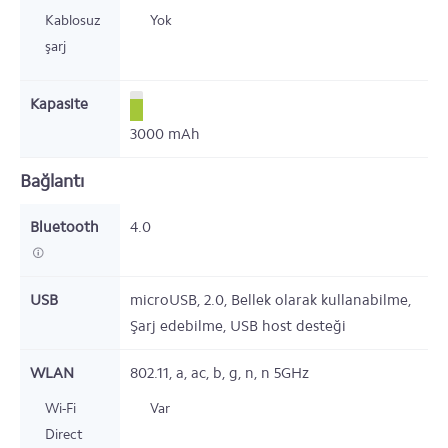
Kablosuz
Yok
şarj
Kapasite
3000
mAh
Bağlantı
Bluetooth
4.0
USB
microUSB,
2.0,
Bellek olarak kullanabilme,
Şarj edebilme, USB host desteği
WLAN
802.11,
a, ac, b, g, n, n 5GHz
Wi-Fi
Var
Direct