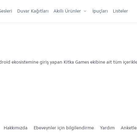
Sesleri
Duvar Kağıtları
Akıllı Ürünler
İpuçları
Listeler
roid ekosistemine giriş yapan Kitka Games ekibine ait tüm içerikl
Hakkımızda
Ebeveynler için bilgilendirme
Yardım
Anketle