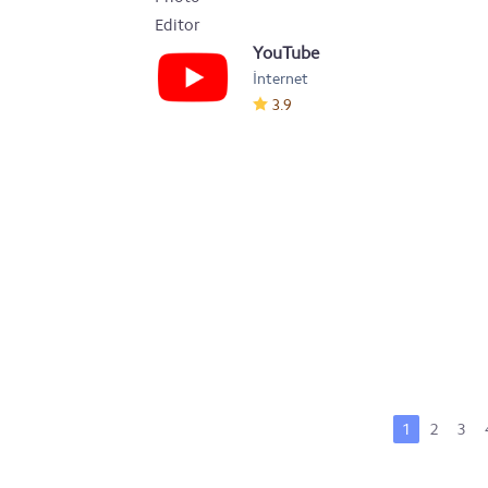
YouTube
İnternet
3.9
1
2
3