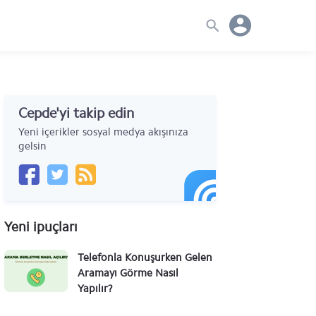
Cepde'yi takip edin
Yeni içerikler sosyal medya akışınıza
gelsin
Yeni ipuçları
Telefonla Konuşurken Gelen
CapCut Video Editor
Google Chrome
Aramayı Görme Nasıl
Haberleşme
Yapılır?