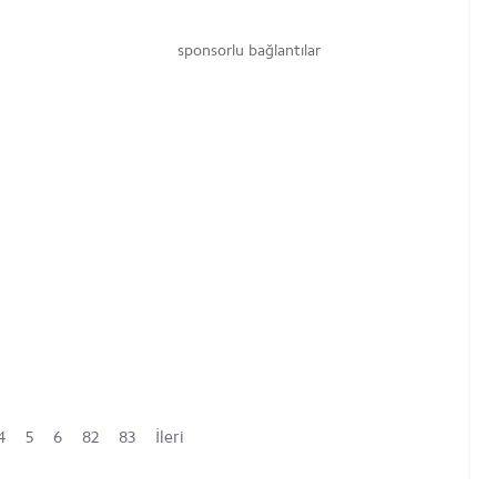
sponsorlu bağlantılar
4
5
6
82
83
İleri