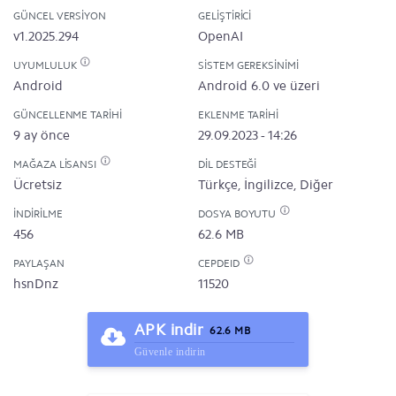
GÜNCEL VERSIYON
GELIŞTIRICI
v1.2025.294
OpenAI
UYUMLULUK
SISTEM GEREKSINIMI
Android
Android 6.0 ve üzeri
GÜNCELLENME TARIHI
EKLENME TARIHI
9 ay önce
29.09.2023 - 14:26
MAĞAZA LISANSI
DIL DESTEĞI
Ücretsiz
Türkçe, İngilizce, Diğer
İNDIRILME
DOSYA BOYUTU
456
62.6 MB
PAYLAŞAN
CEPDEID
hsnDnz
11520
APK indir
62.6 MB
Güvenle indirin