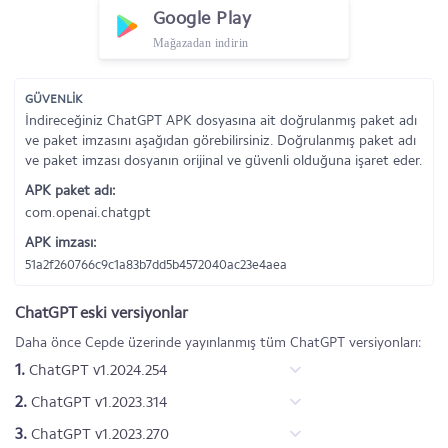
Google Play
Mağazadan indirin
GÜVENLİK
İndireceğiniz ChatGPT APK dosyasına ait doğrulanmış paket adı
ve paket imzasını aşağıdan görebilirsiniz. Doğrulanmış paket adı
ve paket imzası dosyanın orijinal ve güvenli olduğuna işaret eder.
APK paket adı:
com.openai.chatgpt
APK imzası:
51a2f260766c9c1a83b7dd5b4572040ac23e4aea
ChatGPT eski versiyonlar
Daha önce Cepde üzerinde yayınlanmış tüm ChatGPT versiyonları:
1.
ChatGPT v1.2024.254
2.
ChatGPT v1.2023.314
3.
ChatGPT v1.2023.270