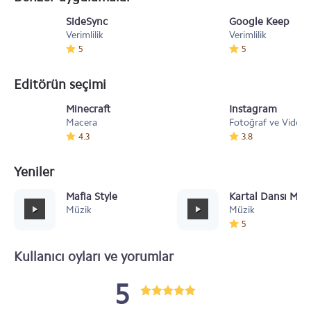
SideSync
Google Keep
Verimlilik
Verimlilik
5
5
Editörün seçimi
Minecraft
Instagram
Macera
Fotoğraf ve Video
4.3
3.8
Yeniler
Mafia Style
Kartal Dansı Müz
Müzik
Müzik
5
Kullanıcı oyları ve yorumlar
5