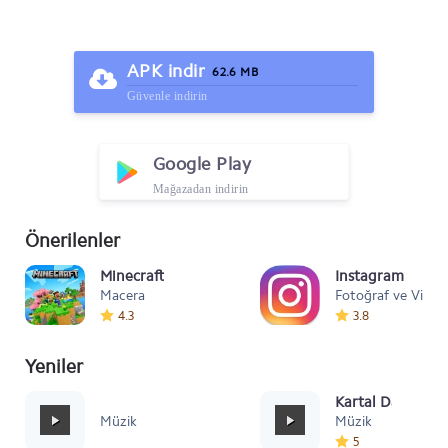
APK indir
62.6 MB
Güvenle indirin
Google Play
Mağazadan indirin
Önerilenler
Minecraft
Instagram
Macera
Fotoğraf ve Video
4.3
3.8
Yeniler
Mafia Style
Kartal Dansı Müz
Müzik
Müzik
5