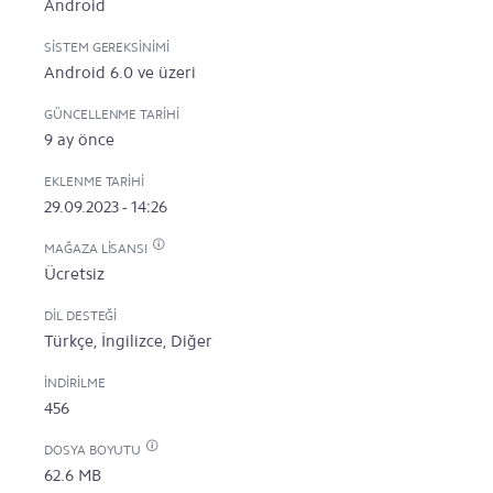
Android
SISTEM GEREKSINIMI
Android 6.0 ve üzeri
GÜNCELLENME TARIHI
9 ay önce
EKLENME TARIHI
29.09.2023 - 14:26
MAĞAZA LISANSI
Ücretsiz
DIL DESTEĞI
Türkçe, İngilizce, Diğer
İNDIRILME
456
DOSYA BOYUTU
62.6 MB