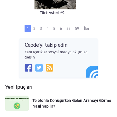
Türk Askeri #2
1
2
3
4
5
6
58
59
İleri
Cepde'yi takip edin
Yeni içerikler sosyal medya akışınıza
gelsin
Yeni ipuçları
Telefonla Konuşurken Gelen Aramayı Görme
Nasıl Yapılır?