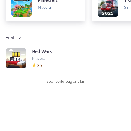
Minecraft
Macera
Sim
YENILER
Bed Wars
Macera
3.9
sponsorlu bağlantılar