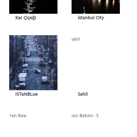
Kar Çiçeği
İstanbul City
iSTaNBLue
Sahil
Wallpaper