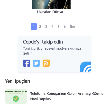
Uzaydan Dünya
Görünümü
1
2
3
4
5
6
İleri
Cepde'yi takip edin
Yeni içerikler sosyal medya akışınıza
gelsin
Yeni ipuçları
Telefonla Konuşurken Gelen Aramayı Görme
Nasıl Yapılır?