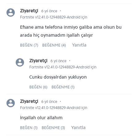
⋅
Ziyaretçi
6 yıl önce
Fortnite v12.41.0-12948829-Android için
Efsane ama telefona inmiyo galiba ama olsun bu
arada hiç oynamadım işallah çalışır
Yanıtla
BEĞEN (7)
BEĞENME (4)
⋅
Ziyaretçi
6 yıl önce
Fortnite v12.41.0-12948829-Android için
Cunku dosyalrdan yukluyon
BEĞEN (6)
BEĞENME (1)
⋅
Ziyaretçi
6 yıl önce
Fortnite v12.41.0-12948829-Android için
İnşallah olur allahım
Yanıtla
BEĞEN (1)
BEĞENME (3)