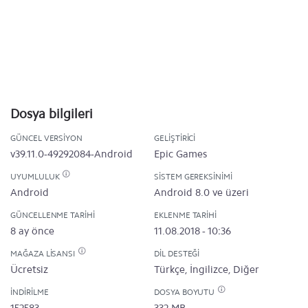
Dosya bilgileri
GÜNCEL VERSIYON
GELIŞTIRICI
v39.11.0-49292084-Android
Epic Games
UYUMLULUK
SISTEM GEREKSINIMI
Android
Android 8.0 ve üzeri
GÜNCELLENME TARIHI
EKLENME TARIHI
8 ay önce
11.08.2018 - 10:36
MAĞAZA LISANSI
DIL DESTEĞI
Ücretsiz
Türkçe, İngilizce, Diğer
İNDIRILME
DOSYA BOYUTU