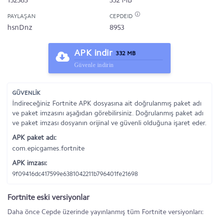
152583
332 MB
PAYLAŞAN
CEPDEID
hsnDnz
8953
APK indir
332 MB
Güvenle indirin
GÜVENLİK
İndireceğiniz Fortnite APK dosyasına ait doğrulanmış paket adı
ve paket imzasını aşağıdan görebilirsiniz. Doğrulanmış paket adı
ve paket imzası dosyanın orijinal ve güvenli olduğuna işaret eder.
APK paket adı:
com.epicgames.fortnite
APK imzası:
9f09416dc417599e6381042211b796401fe21698
Fortnite eski versiyonlar
Daha önce Cepde üzerinde yayınlanmış tüm Fortnite versiyonları: