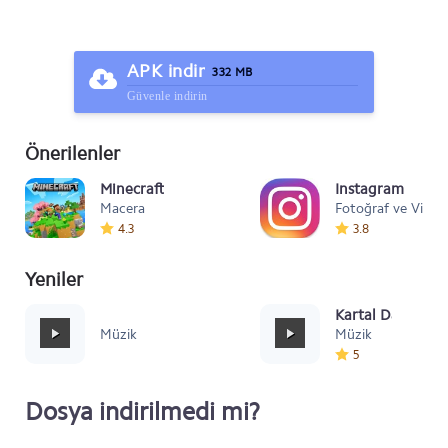
APK indir
332 MB
Güvenle indirin
Önerilenler
Minecraft
Instagram
Macera
Fotoğraf ve Video
4.3
3.8
Yeniler
Mafia Style
Kartal Dansı Müz
Müzik
Müzik
5
Dosya indirilmedi mi?