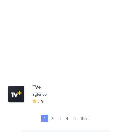
TV+
Eğlence
2.5
1
2
3
4
5
İleri