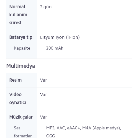
Normal
2
gün
kullanım
süresi
Batarya tipi
Lityum iyon (li-ion)
Kapasite
300
mAh
Multimedya
Resim
Var
Video
Var
oynatıcı
Müzik çalar
Var
Ses
MP3, AAC, eAAC+, M4A (Apple medya),
formatları
OGG