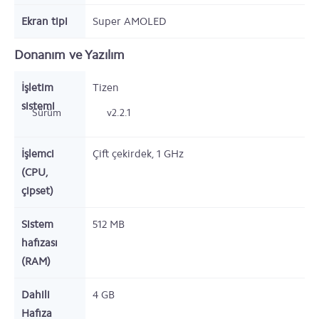
Ekran tipi
Super AMOLED
Donanım ve Yazılım
İşletim
Tizen
sistemi
Sürüm
v2.2.1
İşlemci
Çift çekirdek,
1
GHz
(CPU,
çipset)
Sistem
512
MB
hafızası
(RAM)
Dahili
4
GB
Hafıza