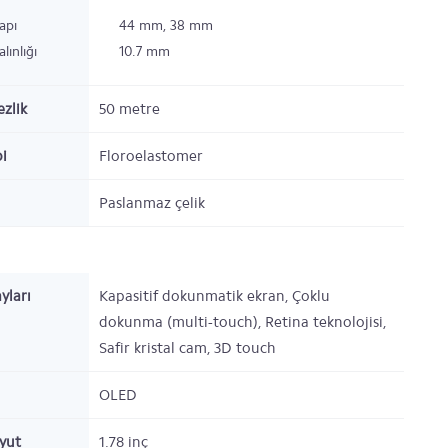
apı
44
mm,
38
mm
lınlığı
10.7
mm
zlik
50 metre
i
Floroelastomer
Paslanmaz çelik
yları
Kapasitif dokunmatik ekran, Çoklu
dokunma (multi-touch), Retina teknolojisi,
Safir kristal cam, 3D touch
OLED
oyut
1.78
inç