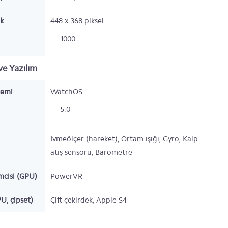
k
448 x 368
piksel
1000
e Yazılım
temi
WatchOS
5.0
İvmeölçer (hareket), Ortam ışığı, Gyro, Kalp
atış sensörü, Barometre
emcisi (GPU)
PowerVR
PU, çipset)
Çift çekirdek,
Apple S4