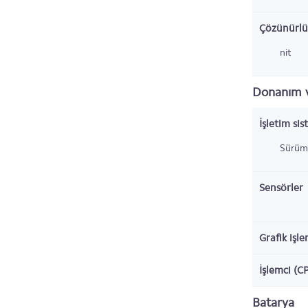
Çözünürlü
nit
Donanım v
İşletim sis
Sürüm
Sensörler
Grafik işl
İşlemci (C
Batarya