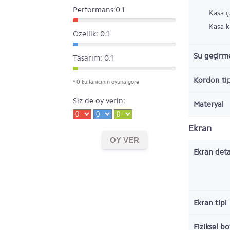
Performans:0.1
Kasa ç
Kasa ka
Özellik: 0.1
Su geçirme
Tasarım: 0.1
Kordon tip
* 0 kullanıcının oyuna göre
Siz de oy verin:
Materyal
Ekran
Ekran deta
Ekran tipi
Fiziksel b