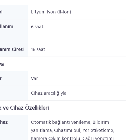
pi
Lityum iyon (li-ion)
llanım
6
saat
anım süresi
18
saat
ya
r
Var
Cihaz aracılığıyla
ve Cihaz Özellikleri
ihaz
Otomatik bağlantı yenileme, Bildirim
yanıtlama, Cihazımı bul, Yer etiketleme,
Kamera çekim kontrolü, Çağrı yönetimi