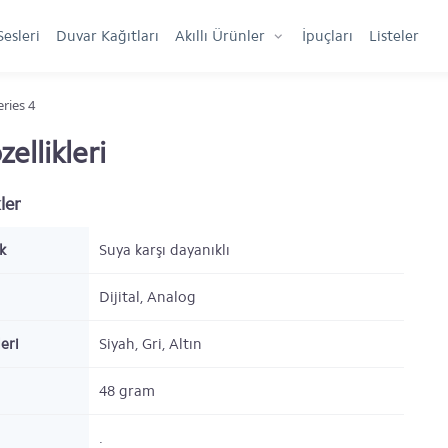
Sesleri
Duvar Kağıtları
Akıllı Ürünler
İpuçları
Listeler
ries 4
ellikleri
ler
k
Suya karşı dayanıklı
Dijital, Analog
eri
Siyah, Gri, Altın
48
gram
.