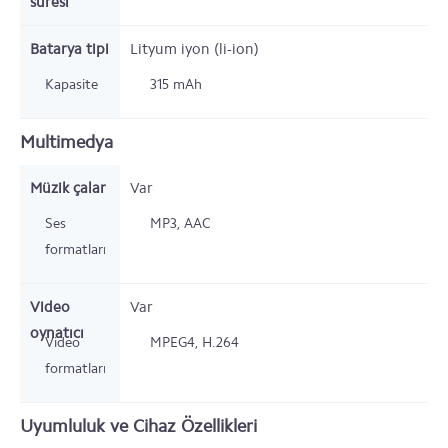
süresi
Batarya tipi
Lityum iyon (li-ion)
Kapasite
315
mAh
Multimedya
Müzik çalar
Var
Ses
MP3, AAC
formatları
Video
Var
oynatıcı
Video
MPEG4, H.264
formatları
Uyumluluk ve Cihaz Özellikleri