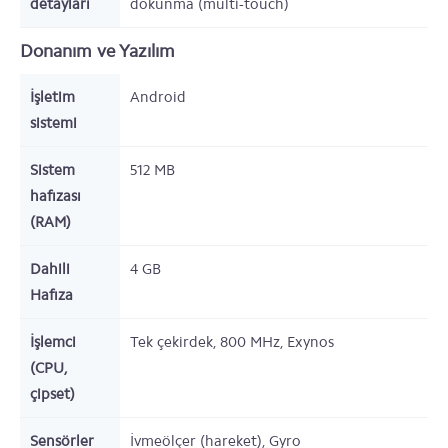
detayları
dokunma (multi-touch)
Donanım ve Yazılım
İşletim
Android
sistemi
Sistem
512
MB
hafızası
(RAM)
Dahili
4
GB
Hafıza
İşlemci
Tek çekirdek,
800
MHz,
Exynos
(CPU,
çipset)
Sensörler
İvmeölçer (hareket), Gyro