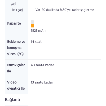
şarj
Hızlı şarj
Var,
30 dakikada %50'ye kadar şarj etme
Kapasite
1821
mAh
Bekleme ve
14
saat
konuşma
süresi (3G)
Müzik çalar
40
saate kadar
ile
Video
13
saate kadar
oynatıcı ile
Bağlantı