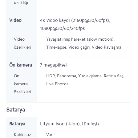
uzaklığı
Video
4K video kaydı (2160p@30/60fps),
1080p@30/60/240fps
Video
Yavaşlatılmış hareket (slow motion),
özellikleri
Time-lapse, Video çağrı, Video Paylaşma
Ön kamera
7
megapiksel
Ön
HDR, Panorama, Yüz algılama, Retina flaş,
kamera
Live Photos
özellikleri
Batarya
Batarya
Lityum iyon (li-ion), tümleşik
Kablosuz
Var