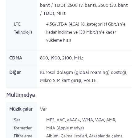
bant / TDD), 2600 (7. bant), 2600 (38. bant
/ TDD),
MHz
LTE
4.5G/LTE-A (4CA) 16. kategori (1 Gbit/sn'e
Teknolojisi
kadar indirme ve 150 Mbit/sn'e kadar
yükleme hızı)
CDMA
800, 1900, 2100,
MHz
Diğer
Küresel dolaşım (global roaming) desteği,
Mikro SIM kart girişi, VoLTE
Multimedya
Müzik çalar
Var
Ses
MP3, AAC, eAAC+, WMA, WAV, AMR,
formatları
M4A (Apple medya)
Filtreleme
Albüm, Çalma listeleri, Arkaplanda çalma,