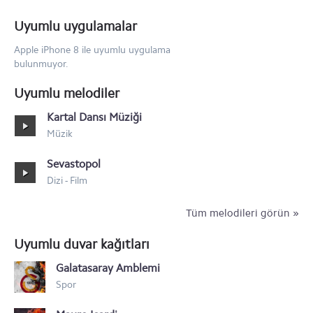
Apple iPhone 6
Uyumlu uygulamalar
Apple iPhone 5s
Apple iPhone 8 ile uyumlu uygulama
bulunmuyor.
Apple iPhone 5c
Uyumlu melodiler
Apple iPhone 5
Kartal Dansı Müziği
iPhone 4S
Müzik
iPhone 4
Sevastopol
Dizi - Film
iPhone 3GS
Tüm melodileri görün »
Uyumlu duvar kağıtları
Galatasaray Amblemi
Spor