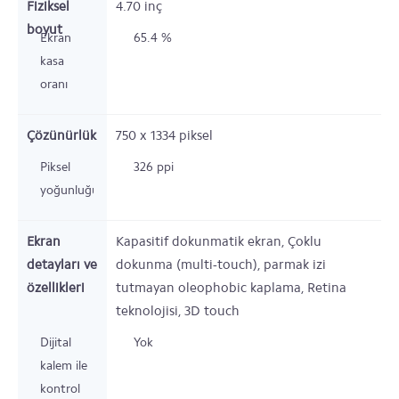
Fiziksel
4.70
inç
boyut
Ekran
65.4 %
kasa
oranı
Çözünürlük
750 x 1334
piksel
Piksel
326 ppi
yoğunluğu
Ekran
Kapasitif dokunmatik ekran, Çoklu
detayları ve
dokunma (multi-touch), parmak izi
özellikleri
tutmayan oleophobic kaplama, Retina
teknolojisi, 3D touch
Dijital
Yok
kalem ile
kontrol