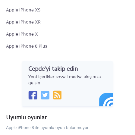
Apple iPhone XS
Apple iPhone XR
Apple iPhone X
Apple iPhone 8 Plus
Apple iPhone 8
Cepde'yi takip edin
Apple iPhone 7 Plus
Yeni içerikler sosyal medya akışınıza
Apple iPhone 7
gelsin
Apple iPhone SE
iPhone 6s Plus
Uyumlu oyunlar
iPhone 6s
Apple iPhone 8 ile uyumlu oyun bulunmuyor.
Apple iPhone 6 Plus