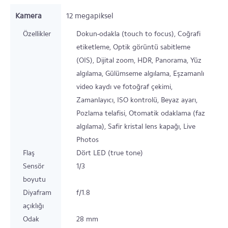
Kamera
12
megapiksel
Özellikler
Dokun-odakla (touch to focus), Coğrafi
etiketleme, Optik görüntü sabitleme
(OIS), Dijital zoom, HDR, Panorama, Yüz
algılama, Gülümseme algılama, Eşzamanlı
video kaydı ve fotoğraf çekimi,
Zamanlayıcı, ISO kontrolü, Beyaz ayarı,
Pozlama telafisi, Otomatik odaklama (faz
algılama), Safir kristal lens kapağı, Live
Photos
Flaş
Dört LED (true tone)
Sensör
1/3
boyutu
Diyafram
f/1.8
açıklığı
Odak
28 mm