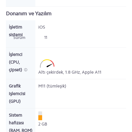
Donanım ve Yazılım
İşletim
iOS
sistemi
Sürüm
11
İşlemci
(CPU,
çipset)
Altı çekirdek,
1.8
GHz,
Apple A11
Grafik
M11 (tümleşik)
işlemcisi
(GPU)
Sistem
hafızası
2
GB
(RAM, ROM)