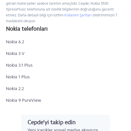
görsel materyaller sadece tanıtım amaçlıdır. Cepde, Nokia 5530
XpressMusic telefonuna ait özellik bilgilerinin doğruluğunu garanti
etmez. Daha detaylı bilgi için lütfen
Kullanım Şartları
bildirimimizin 7.
maddesini okuyun.
Nokia telefonları
Nokia 6.2
Nokia 3 V
Nokia 3.1 Plus
Nokia 1 Plus
Nokia 2.2
Nokia 9 PureView
Nokia 4.2
Cepde'yi takip edin
Nokia 3.2
Yeni içerikler sosyal medya akışınıza