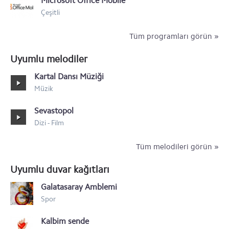
Microsoft Office Mobile
Nokia 500
Çeşitli
Tüm programları görün »
Uyumlu melodiler
Kartal Dansı Müziği
Müzik
Sevastopol
Dizi - Film
Tüm melodileri görün »
Uyumlu duvar kağıtları
Galatasaray Amblemi
Spor
Kalbim sende