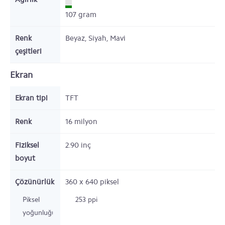
107
gram
Renk
Beyaz, Siyah, Mavi
çeşitleri
Ekran
Ekran tipi
TFT
Renk
16 milyon
Fiziksel
2.90
inç
boyut
Çözünürlük
360 x 640
piksel
Piksel
253 ppi
yoğunluğu