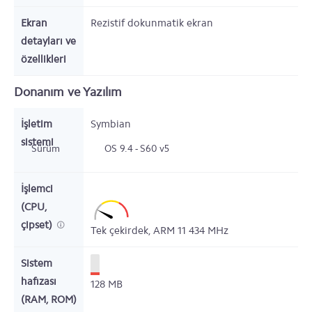
Ekran
Rezistif dokunmatik ekran
detayları ve
özellikleri
Donanım ve Yazılım
İşletim
Symbian
sistemi
Sürüm
OS 9.4 - S60 v5
İşlemci
(CPU,
çipset)
Tek çekirdek,
ARM 11
434
MHz
Sistem
hafızası
128
MB
(RAM, ROM)