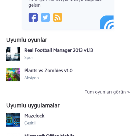
Nokia 6
gelsin
Nokia 5
Nokia 3
Uyumlu oyunlar
Nokia 220
Real Football Manager 2013 v1.13
Nokia Asha 230
Spor
Nokia XL
Plants vs Zombies v1.0
Nokia X+
Aksiyon
Nokia X
Tüm oyunları görün »
Nokia Lumia icon 929
Uyumlu uygulamalar
Nokia Lumia 1320
Mazelock
Çeşitli
Nokia Lumia 1520