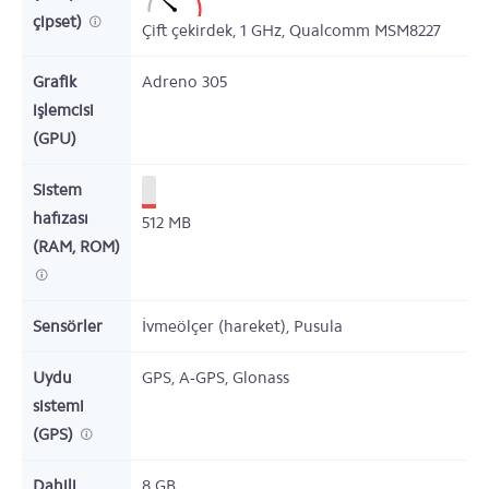
çipset)
Çift çekirdek,
1
GHz,
Qualcomm MSM8227
Grafik
Adreno 305
işlemcisi
(GPU)
Sistem
hafızası
512
MB
(RAM, ROM)
Sensörler
İvmeölçer (hareket), Pusula
Uydu
GPS, A-GPS, Glonass
sistemi
(GPS)
Dahili
8
GB