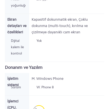
yoğunluğu
Ekran
Kapasitif dokunmatik ekran, Çoklu
detayları ve
dokunma (multi-touch), kırılma ve
özellikleri
çizilmeye dayanıklı cam ekran
Dijital
Yok
kalem ile
kontrol
Donanım ve Yazılım
İşletim
M. Windows Phone
sistemi
Sürüm
W. Phone 8
İşlemci
(CPU,