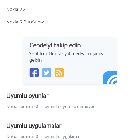
Nokia 2.2
Nokia 9 PureView
Nokia 4.2
Cepde'yi takip edin
Nokia 3.2
Yeni içerikler sosyal medya akışınıza
Nokia 6
gelsin
Nokia 5
Nokia 3
Uyumlu oyunlar
Nokia 220
Nokia Lumia 520 ile uyumlu oyun bulunmuyor.
Nokia Asha 230
Nokia XL
Uyumlu uygulamalar
Nokia X+
Nokia Lumia 520 ile uyumlu uygulama