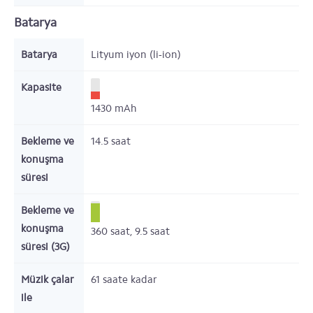
Batarya
Batarya
Lityum iyon (li-ion)
Kapasite
1430
mAh
Bekleme ve
14.5
saat
konuşma
süresi
Bekleme ve
konuşma
360
saat,
9.5
saat
süresi (3G)
Müzik çalar
61
saate kadar
ile