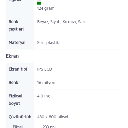
124
gram
Renk
Beyaz, Siyah, Kırmızı, Sarı
çeşitleri
Materyal
Sert plastik
Ekran
Ekran tipi
IPS LCD
Renk
16 milyon
Fiziksel
4.0
inç
boyut
Çözünürlük
480 x 800
piksel
Piksel
233 ppi