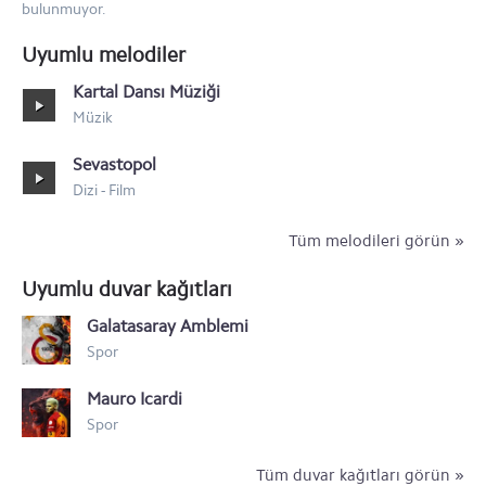
bulunmuyor.
Nokia X
Uyumlu melodiler
Nokia Lumia icon 929
Kartal Dansı Müziği
Nokia Lumia 1320
Müzik
Nokia Lumia 1520
Sevastopol
Dizi - Film
Nokia 500
Tüm melodileri görün »
Uyumlu duvar kağıtları
Galatasaray Amblemi
Spor
Mauro Icardi
Spor
Tüm duvar kağıtları görün »