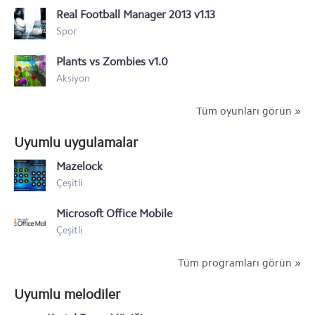
Real Football Manager 2013 v1.13
Nokia Asha 230
Spor
Nokia XL
Plants vs Zombies v1.0
Nokia X+
Aksiyon
Nokia X
Tüm oyunları görün »
Nokia Lumia icon 929
Uyumlu uygulamalar
Nokia Lumia 1320
Mazelock
Çeşitli
Nokia Lumia 1520
Microsoft Office Mobile
Nokia 500
Çeşitli
Tüm programları görün »
Uyumlu melodiler