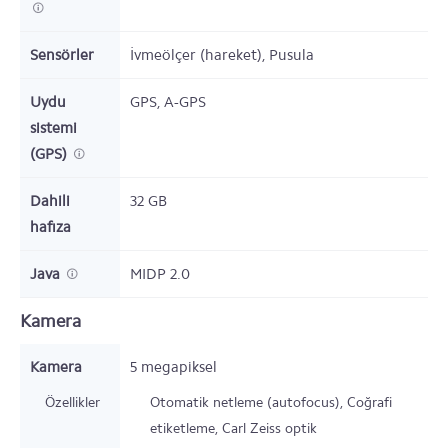
Sensörler
İvmeölçer (hareket), Pusula
Uydu
GPS, A-GPS
sistemi
(GPS)
Dahili
32
GB
hafıza
Java
MIDP 2.0
Kamera
Kamera
5 megapiksel
Özellikler
Otomatik netleme (autofocus), Coğrafi
etiketleme, Carl Zeiss optik