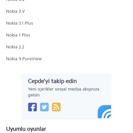
Nokia 3 V
Nokia 3.1 Plus
Nokia 1 Plus
Nokia 2.2
Nokia 9 PureView
Nokia 4.2
Cepde'yi takip edin
Nokia 3.2
Yeni içerikler sosyal medya akışınıza
Nokia 6
gelsin
Nokia 5
Nokia 3
Uyumlu oyunlar
Nokia 220