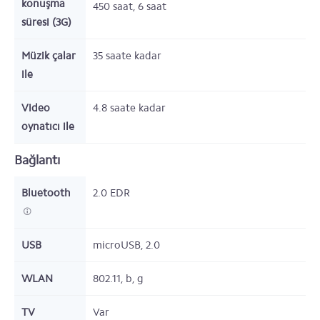
konuşma
450
saat,
6
saat
süresi (3G)
Müzik çalar
35
saate kadar
ile
Video
4.8
saate kadar
oynatıcı ile
Bağlantı
Bluetooth
2.0 EDR
USB
microUSB, 2.0
WLAN
802.11, b, g
TV
Var