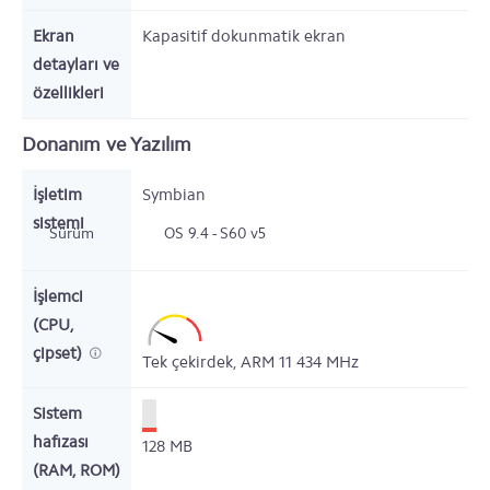
Ekran
Kapasitif dokunmatik ekran
detayları ve
özellikleri
Donanım ve Yazılım
İşletim
Symbian
sistemi
Sürüm
OS 9.4 - S60 v5
İşlemci
(CPU,
çipset)
Tek çekirdek,
ARM 11
434
MHz
Sistem
hafızası
128
MB
(RAM, ROM)