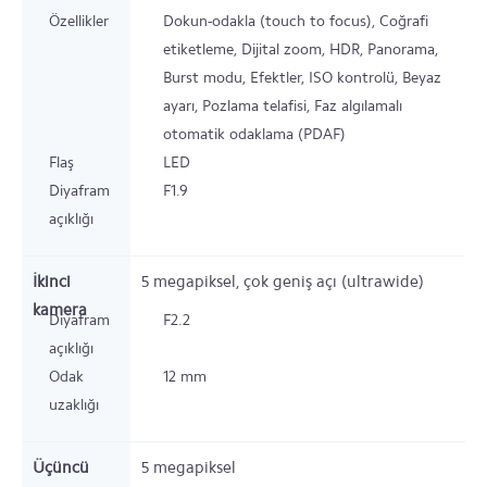
Özellikler
Dokun-odakla (touch to focus), Coğrafi
etiketleme, Dijital zoom, HDR, Panorama,
Burst modu, Efektler, ISO kontrolü, Beyaz
ayarı, Pozlama telafisi, Faz algılamalı
otomatik odaklama (PDAF)
Flaş
LED
Diyafram
F1.9
açıklığı
İkinci
5
megapiksel,
çok geniş açı (ultrawide)
kamera
Diyafram
F2.2
açıklığı
Odak
12 mm
uzaklığı
Üçüncü
5
megapiksel