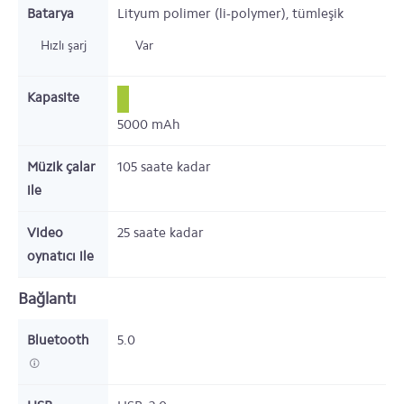
Batarya
Lityum polimer (li-polymer), tümleşik
Hızlı şarj
Var
Kapasite
5000
mAh
Müzik çalar
105
saate kadar
ile
Video
25
saate kadar
oynatıcı ile
Bağlantı
Bluetooth
5.0