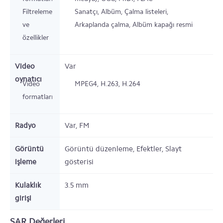
Filtreleme
Sanatçı, Albüm, Çalma listeleri,
ve
Arkaplanda çalma, Albüm kapağı resmi
özellikler
Video
Var
oynatıcı
Video
MPEG4, H.263, H.264
formatları
Radyo
Var,
FM
Görüntü
Görüntü düzenleme, Efektler, Slayt
işleme
gösterisi
Kulaklık
3.5 mm
girişi
SAR Değerleri