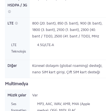
HSDPA / 3G
LTE
800 (20. bant), 850 (5. bant), 900 (8. bant),
1800 (3. bant), 2100 (1. bant), 2300 (40.
bant / TDD), 2500 (41. bant / TDD),
MHz
LTE
4.5G/LTE-A
Teknolojisi
Diğer
Küresel dolaşım (global roaming) desteği,
nano SIM kart girişi, Çift SIM kart desteği
Multimedya
Müzik çalar
Var
Ses
MP3, AAC, WAV, AMR, M4A (Apple
formatları
medya), OGG, MIDI, FLAC