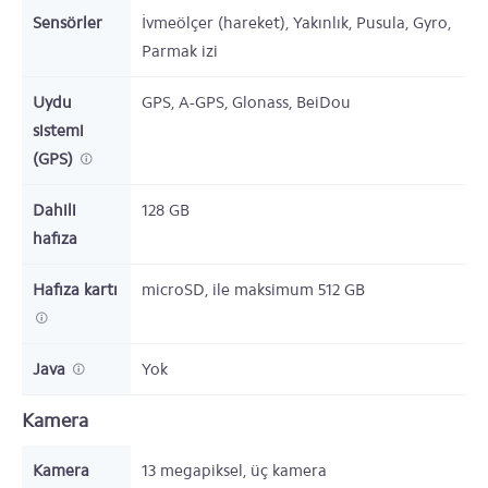
Sensörler
İvmeölçer (hareket), Yakınlık, Pusula, Gyro,
Parmak izi
Uydu
GPS, A-GPS, Glonass, BeiDou
sistemi
(GPS)
Dahili
128
GB
hafıza
Hafıza kartı
microSD,
ile maksimum 512 GB
Java
Yok
Kamera
Kamera
13
megapiksel,
üç kamera