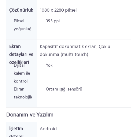
Çözünürlük
1080 x 2280
piksel
Piksel
395 ppi
yoğunluğu
Ekran
Kapasitif dokunmatik ekran, Çoklu
detayları ve
dokunma (multi-touch)
özellikleri
Dijital
Yok
kalem ile
kontrol
Ekran
Ortam ışığı sensörü
teknolojileri
Donanım ve Yazılım
İşletim
Android
sistemi