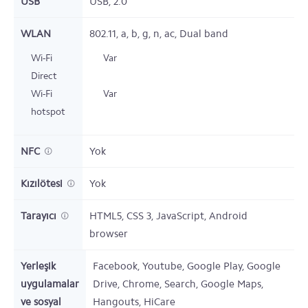
USB
USB,
2.0
WLAN
802.11,
a, b, g, n, ac, Dual band
Wi-Fi
Var
Direct
Wi-Fi
Var
hotspot
NFC
Yok
Kızılötesi
Yok
Tarayıcı
HTML5, CSS 3, JavaScript, Android
browser
Yerleşik
Facebook, Youtube, Google Play, Google
uygulamalar
Drive, Chrome, Search, Google Maps,
ve sosyal
Hangouts, HiCare