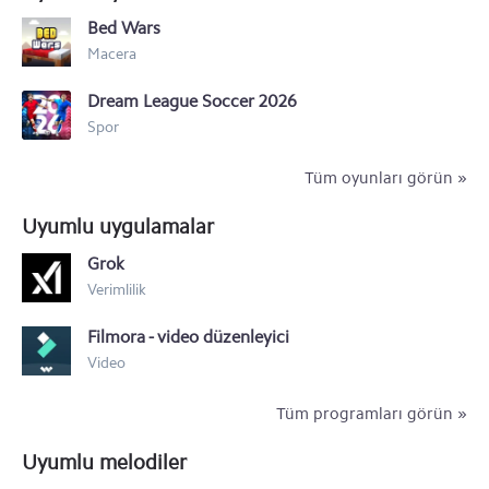
Bed Wars
Samsung Galaxy A20e
Macera
Samsung Galaxy M40
Dream League Soccer 2026
Samsung Galaxy Xcover 4S
Spor
Samsung Galaxy A30
Tüm oyunları görün »
Samsung Galaxy A10
Uyumlu uygulamalar
Samsung Galaxy M30
Grok
Verimlilik
Samsung Galaxy M20
Filmora - video düzenleyici
Samsung Galaxy M10
Video
Tüm programları görün »
Uyumlu melodiler