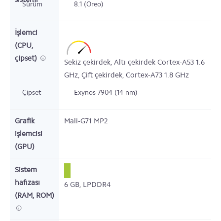
Sürüm
8.1 (Oreo)
İşlemci
(CPU,
çipset)
Sekiz çekirdek,
Altı çekirdek Cortex-A53
1.6
GHz,
Çift çekirdek,
Cortex-A73
1.8
GHz
Çipset
Exynos 7904 (14 nm)
Grafik
Mali-G71 MP2
işlemcisi
(GPU)
Sistem
hafızası
6
GB,
LPDDR4
(RAM, ROM)