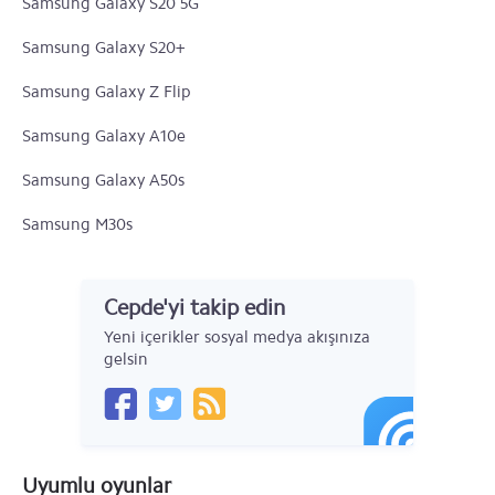
Samsung Galaxy S20 5G
Samsung Galaxy S20+
Samsung Galaxy Z Flip
Samsung Galaxy A10e
Samsung Galaxy A50s
Samsung M30s
Samsung Galaxy A90 5G
Cepde'yi takip edin
Samsung Galaxy A30s
Yeni içerikler sosyal medya akışınıza
Samsung Galaxy A10s
gelsin
Samsung Galaxy Note 10
Samsung Galaxy Note 10+ 5G
Uyumlu oyunlar
Samsung Galaxy Note 10+