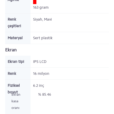
163
gram
Renk
Siyah, Mavi
çeşitleri
Materyal
Sert plastik
Ekran
Ekran tipi
IPS LCD
Renk
16 milyon
Fiziksel
6.2
inç
boyut
Ekran
% 85.46
kasa
oranı