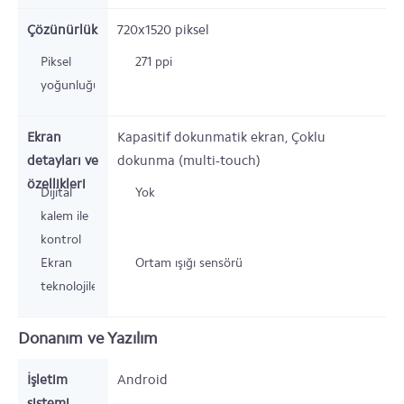
Çözünürlük
720x1520
piksel
Piksel
271 ppi
yoğunluğu
Ekran
Kapasitif dokunmatik ekran, Çoklu
detayları ve
dokunma (multi-touch)
özellikleri
Dijital
Yok
kalem ile
kontrol
Ekran
Ortam ışığı sensörü
teknolojileri
Donanım ve Yazılım
İşletim
Android
sistemi