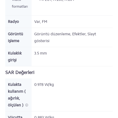
formatları
Radyo
Var,
FM
Görüntü
Görüntü düzenleme, Efektler, Slayt
işleme
gösterisi
Kulaklık
3.5 mm
girişi
SAR Değerleri
Kulakta
0.978 W/kg
kullanım (
ağırlık,
ölçülen )
Vücutta
0.883 W/kg