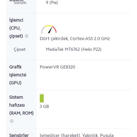
Sürüm
9 (Pie)
İşlemci
(CPU,
çipset)
Dört çekirdek,
Cortex-A53
2.0
GHz
Çipset
MediaTek MT6762 (Helio P22)
Grafik
PowerVR GE8320
işlemcisi
(GPU)
Sistem
hafızası
3
GB
(RAM, ROM)
Sensörler
İvmeölçer (hareket), Yakınlık, Pusula