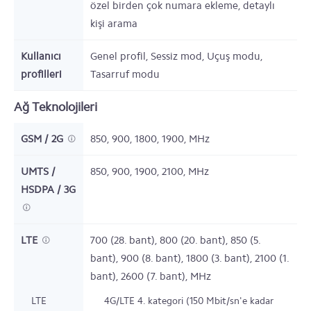
özel birden çok numara ekleme, detaylı
kişi arama
Kullanıcı
Genel profil, Sessiz mod, Uçuş modu,
profilleri
Tasarruf modu
Ağ Teknolojileri
GSM / 2G
850, 900, 1800, 1900,
MHz
UMTS /
850, 900, 1900, 2100,
MHz
HSDPA / 3G
LTE
700 (28. bant), 800 (20. bant), 850 (5.
bant), 900 (8. bant), 1800 (3. bant), 2100 (1.
bant), 2600 (7. bant),
MHz
LTE
4G/LTE 4. kategori (150 Mbit/sn'e kadar