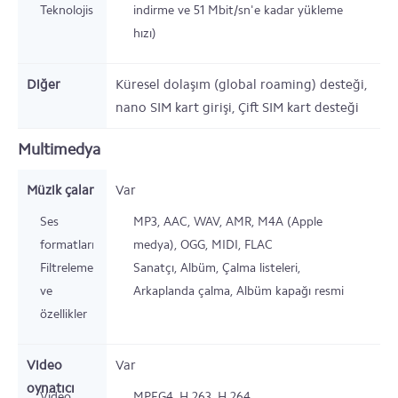
Teknolojisi
indirme ve 51 Mbit/sn'e kadar yükleme
hızı)
Diğer
Küresel dolaşım (global roaming) desteği,
nano SIM kart girişi, Çift SIM kart desteği
Multimedya
Müzik çalar
Var
Ses
MP3, AAC, WAV, AMR, M4A (Apple
formatları
medya), OGG, MIDI, FLAC
Filtreleme
Sanatçı, Albüm, Çalma listeleri,
ve
Arkaplanda çalma, Albüm kapağı resmi
özellikler
Video
Var
oynatıcı
Video
MPEG4, H.263, H.264