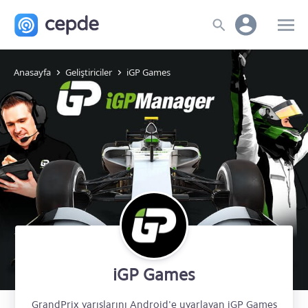
Anasayfa
Geliştiriciler
iGP Games
iGP Games
GrandPrix yarışlarını Android'e uyarlayan iGP Games