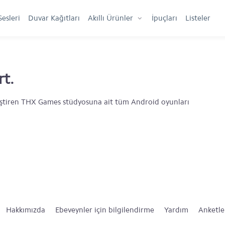
Sesleri
Duvar Kağıtları
Akıllı Ürünler
İpuçları
Listeler
t.
eliştiren THX Games stüdyosuna ait tüm Android oyunları
Hakkımızda
Ebeveynler için bilgilendirme
Yardım
Anketle