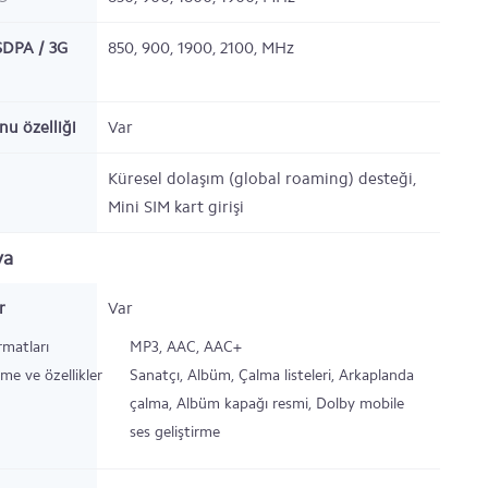
DPA / 3G
850, 900, 1900, 2100,
MHz
nu özelliği
Var
Küresel dolaşım (global roaming) desteği,
Mini SIM kart girişi
ya
r
Var
rmatları
MP3, AAC, AAC+
eme ve özellikler
Sanatçı, Albüm, Çalma listeleri, Arkaplanda
çalma, Albüm kapağı resmi, Dolby mobile
ses geliştirme