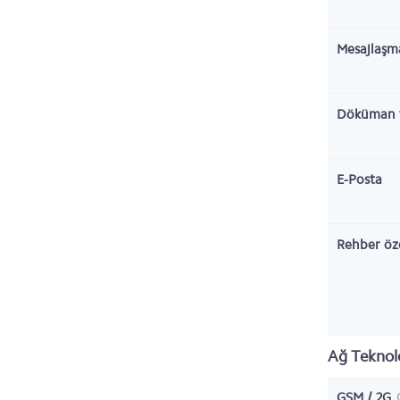
Mesajlaşm
Döküman 
E-Posta
Rehber öze
Ağ Teknolo
GSM / 2G