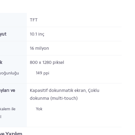
TFT
oyut
10.1 inç
16 milyon
k
800 x 1280
piksel
 yoğunluğu
149 ppi
yları ve
Kapasitif dokunmatik ekran, Çoklu
dokunma (multi-touch)
 kalem ile
Yok
l
e Yazılım