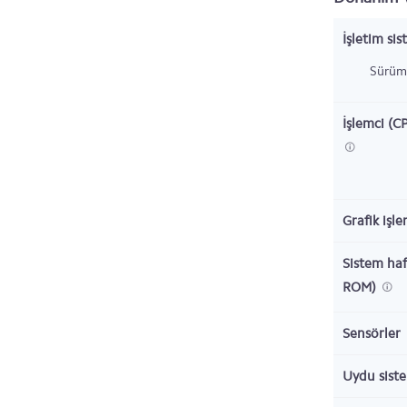
İşletim sis
Sürüm
İşlemci (C
Grafik işl
Sistem haf
ROM)
Sensörler
Uydu sist