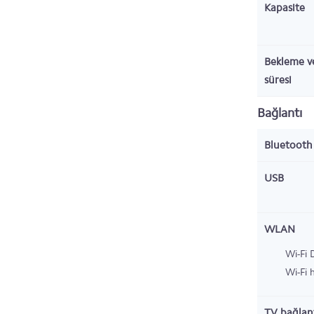
Kapasite
Bekleme v
süresi
Bağlantı
Bluetoot
USB
WLAN
Wi-Fi 
Wi-Fi 
TV bağlant