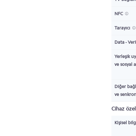
NFC
Tarayıcı
Data - Veri
Yerleşik u
ve sosyal 
Diğer bağl
ve senkro
Cihaz özell
Kişisel bil