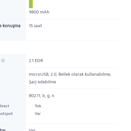
9800
mAh
e konuşma
15
saat
h
2.1 EDR
microUSB, 2.0, Bellek olarak kullanabilme,
Şarj edebilme
802.11, b, g, n
Direct
Yok
hotspot
Var
ısı
Var