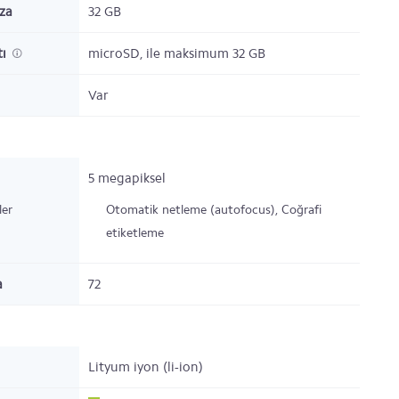
ıza
32
GB
tı
microSD,
ile maksimum 32 GB
Var
5 megapiksel
ler
Otomatik netleme (autofocus), Coğrafi
etiketleme
a
72
Lityum iyon (li-ion)