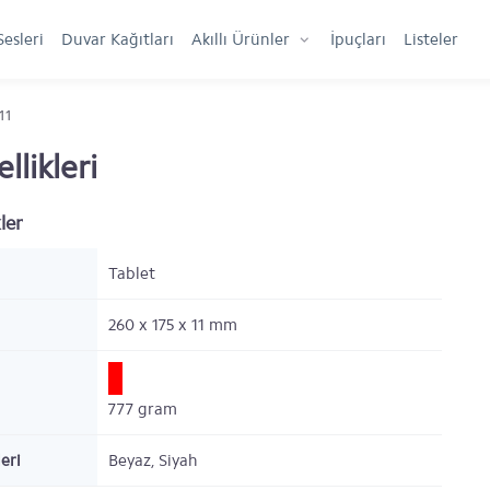
Sesleri
Duvar Kağıtları
Akıllı Ürünler
İpuçları
Listeler
11
llikleri
ler
Tablet
260 x 175 x 11
mm
777
gram
eri
Beyaz, Siyah