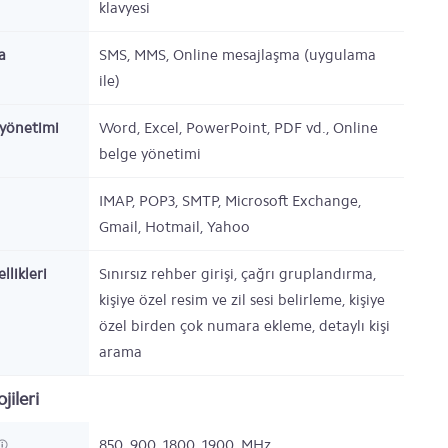
klavyesi
a
SMS, MMS, Online mesajlaşma (uygulama
ile)
yönetimi
Word, Excel, PowerPoint, PDF vd., Online
belge yönetimi
IMAP, POP3, SMTP, Microsoft Exchange,
Gmail, Hotmail, Yahoo
llikleri
Sınırsız rehber girişi, çağrı gruplandırma,
kişiye özel resim ve zil sesi belirleme, kişiye
özel birden çok numara ekleme, detaylı kişi
arama
jileri
850, 900, 1800, 1900,
MHz