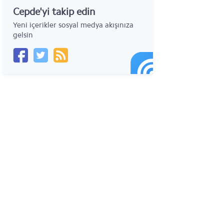
Cepde'yi takip edin
Acer Iconia Tab A500
Yeni içerikler sosyal medya akışınıza
Acer Iconia Tab A501
gelsin