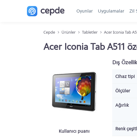
Oyunlar
Uygulamalar
Zil 
Cepde
Ürünler
Tabletler
Acer Iconia Tab A5
Acer Iconia Tab A511 öze
Dış Özellik
Cihaz tipi
Ölçüler
Ağırlık
Renk çeşitl
Kullanıcı puanı