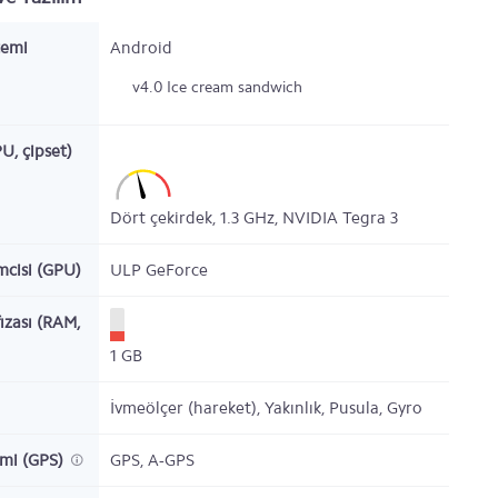
temi
Android
v4.0 Ice cream sandwich
PU, çipset)
Dört çekirdek,
1.3
GHz,
NVIDIA Tegra 3
emcisi (GPU)
ULP GeForce
ızası (RAM,
1
GB
İvmeölçer (hareket), Yakınlık, Pusula, Gyro
emi (GPS)
GPS, A-GPS