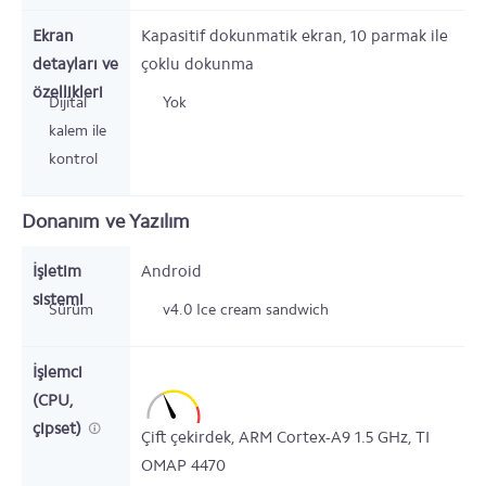
Ekran
Kapasitif dokunmatik ekran, 10 parmak ile
detayları ve
çoklu dokunma
özellikleri
Dijital
Yok
kalem ile
kontrol
Donanım ve Yazılım
İşletim
Android
sistemi
Sürüm
v4.0 Ice cream sandwich
İşlemci
(CPU,
çipset)
Çift çekirdek,
ARM Cortex-A9
1.5
GHz,
TI
OMAP 4470