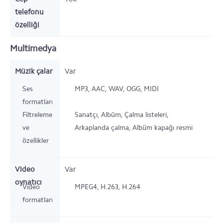
telefonu
özelliği
Multimedya
Müzik çalar
Var
Ses
MP3, AAC, WAV, OGG, MIDI
formatları
Filtreleme
Sanatçı, Albüm, Çalma listeleri,
ve
Arkaplanda çalma, Albüm kapağı resmi
özellikler
Video
Var
oynatıcı
Video
MPEG4, H.263, H.264
formatları