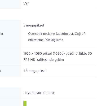
Var
5 megapiksel
ler
Otomatik netleme (autofocus), Coğrafi
etiketleme, Yüz algılama
1920 x 1080 piksel (1080p) çözünürlükte 30
FPS HD kalitesinde çekim
a
1.3 megapiksel
Lityum iyon (li-ion)