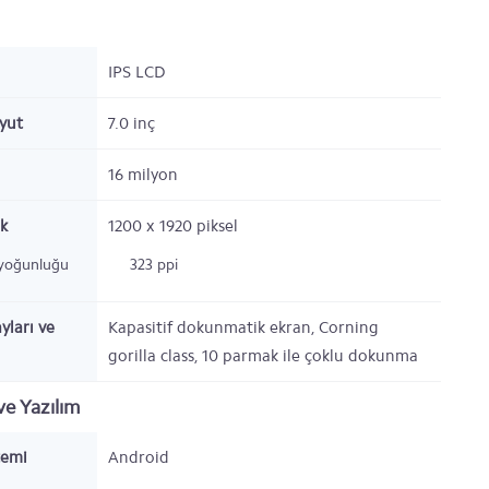
IPS LCD
oyut
7.0 inç
16 milyon
k
1200 x 1920
piksel
 yoğunluğu
323 ppi
yları ve
Kapasitif dokunmatik ekran, Corning
gorilla class, 10 parmak ile çoklu dokunma
e Yazılım
temi
Android