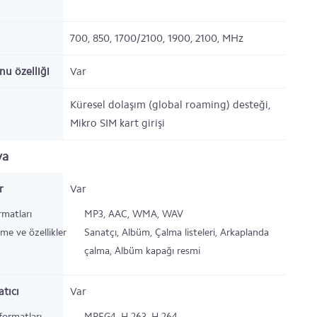
700, 850, 1700/2100, 1900, 2100,
MHz
nu özelliği
Var
Küresel dolaşım (global roaming) desteği,
Mikro SIM kart girişi
ya
r
Var
rmatları
MP3, AAC, WMA, WAV
eme ve özellikler
Sanatçı, Albüm, Çalma listeleri, Arkaplanda
çalma, Albüm kapağı resmi
tıcı
Var
formatları
MPEG4, H.263, H.264