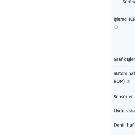
Sürüm
İşlemci (C
Grafik işl
Sistem haf
ROM)
Sensörler
Uydu sist
Dahili haf