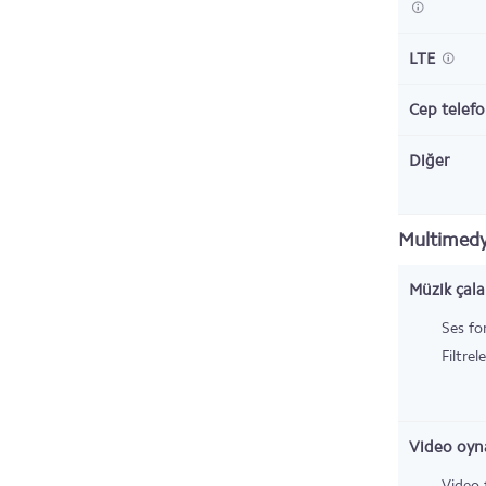
LTE
Cep telefo
Diğer
Multimed
Müzik çala
Ses fo
Filtrel
Video oyna
Video 