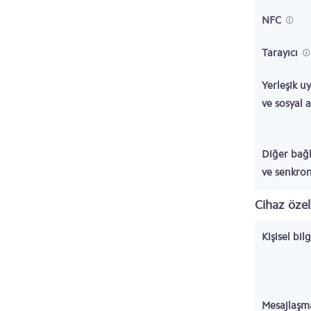
NFC
Tarayıcı
Yerleşik u
ve sosyal 
Diğer bağl
ve senkro
Cihaz özell
Kişisel bil
Mesajlaşm