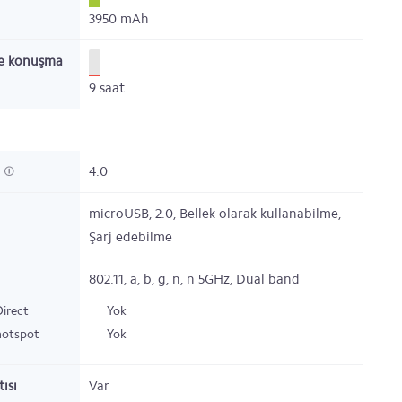
3950
mAh
e konuşma
9
saat
h
4.0
microUSB, 2.0, Bellek olarak kullanabilme,
Şarj edebilme
802.11, a, b, g, n, n 5GHz, Dual band
Direct
Yok
hotspot
Yok
ısı
Var