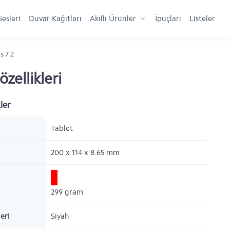
Sesleri
Duvar Kağıtları
Akıllı Ürünler
İpuçları
Listeler
s 7 2
zellikleri
ler
Tablet
200 x 114 x 8.65
mm
299
gram
eri
Siyah