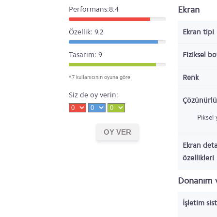
Ekran
Performans:8.4
Özellik: 9.2
Ekran tipi
Tasarım: 9
Fiziksel b
Renk
* 7 kullanıcının oyuna göre
Siz de oy verin:
Çözünürlü
Piksel
Ekran deta
özellikleri
Donanım v
İşletim sis