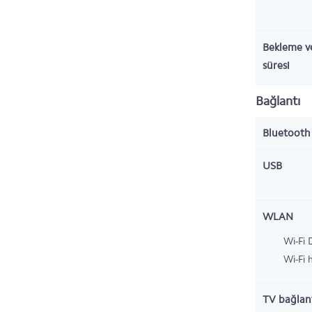
Bekleme v
süresi
Bağlantı
Bluetoot
USB
WLAN
Wi-Fi 
Wi-Fi 
TV bağlant