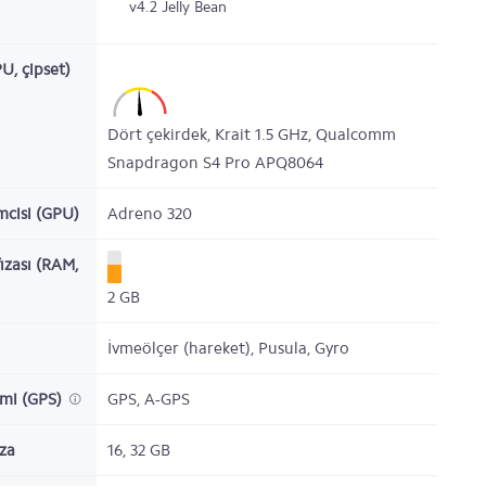
v4.2 Jelly Bean
PU, çipset)
Dört çekirdek,
Krait
1.5
GHz,
Qualcomm
Snapdragon S4 Pro APQ8064
emcisi (GPU)
Adreno 320
ızası (RAM,
2
GB
İvmeölçer (hareket), Pusula, Gyro
emi (GPS)
GPS, A-GPS
ıza
16, 32
GB