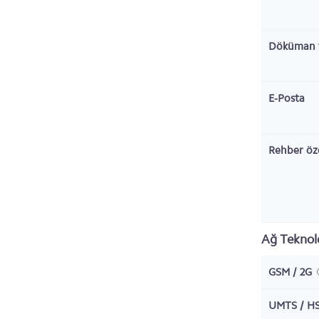
Döküman 
E-Posta
Rehber öze
Ağ Teknolo
GSM / 2G
UMTS / HS