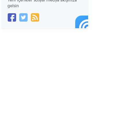
Yeni içerikler sosyal medya akışınıza
gelsin