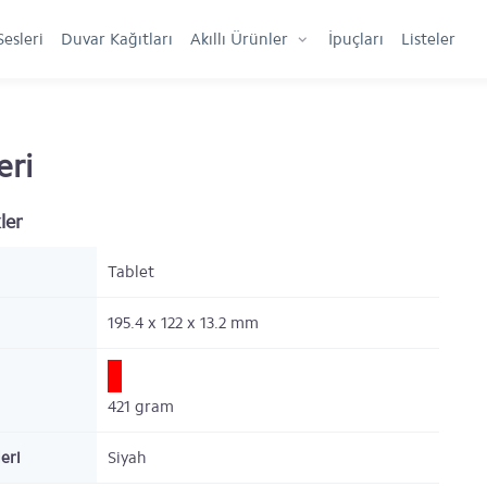
Sesleri
Duvar Kağıtları
Akıllı Ürünler
İpuçları
Listeler
eri
ler
Tablet
195.4 x 122 x 13.2
mm
421
gram
eri
Siyah