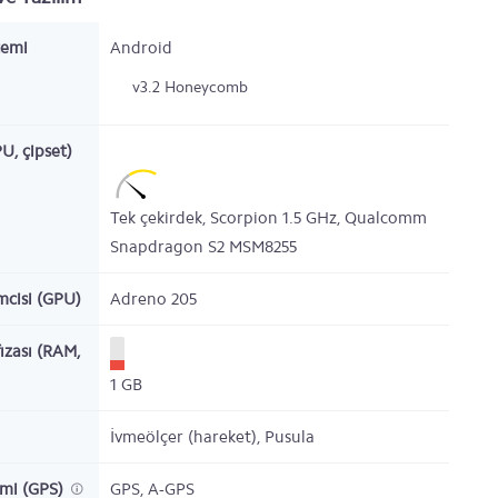
temi
Android
v3.2 Honeycomb
PU, çipset)
Tek çekirdek,
Scorpion
1.5
GHz,
Qualcomm
Snapdragon S2 MSM8255
emcisi (GPU)
Adreno 205
ızası (RAM,
1
GB
İvmeölçer (hareket), Pusula
emi (GPS)
GPS, A-GPS