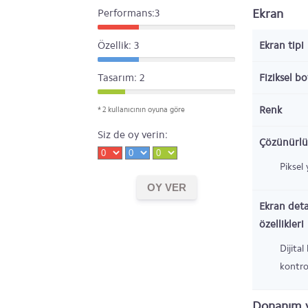
Ekran
Performans:3
Özellik: 3
Ekran tipi
Tasarım: 2
Fiziksel b
Renk
* 2 kullanıcının oyuna göre
Siz de oy verin:
Çözünürlü
Piksel
Ekran deta
özellikleri
Dijital
kontro
Donanım v