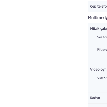
Cep telefo
Multimed
Müzik çala
Ses fo
Filtrel
Video oyna
Video 
Radyo