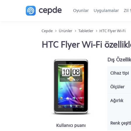
Oyunlar
Uygulamalar
Zil 
Cepde
Ürünler
Tabletler
HTC Flyer Wi-Fi
HTC Flyer Wi-Fi özellikl
Dış Özellik
Cihaz tipi
Ölçüler
Ağırlık
Renk çeşitl
Kullanıcı puanı