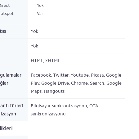
Direct
Yok
hotspot
Var
ısı
Yok
Yok
HTML, xHTML
ygulamalar
Facebook, Twitter, Youtube, Picasa, Google
ağlar
Play, Google Drive, Chrome, Search, Google
Maps, Hangouts
antı türleri
Bilgisayar senkronizasyonu, OTA
nizasyon
senkronizasyonu
ikleri