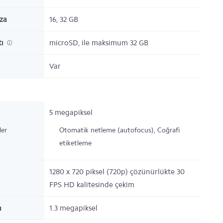
ıza
16, 32
GB
tı
microSD,
ile maksimum 32 GB
Var
5 megapiksel
ler
Otomatik netleme (autofocus), Coğrafi
etiketleme
1280 x 720 piksel (720p) çözünürlükte 30
FPS HD kalitesinde çekim
a
1.3 megapiksel