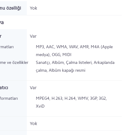
nu özelliği
Yok
ya
r
Var
rmatları
MP3, AAC, WMA, WAV, AMR, M4A (Apple
medya), OGG, MIDI
eme ve özellikler
Sanatçı, Albüm, Çalma listeleri, Arkaplanda
çalma, Albüm kapağı resmi
tıcı
Var
formatları
MPEG4, H.263, H.264, WMV, 3GP, 3G2,
XviD
Yok