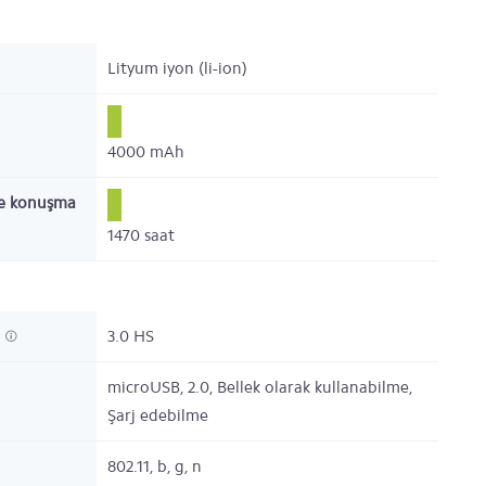
Lityum iyon (li-ion)
4000
mAh
e konuşma
1470
saat
h
3.0 HS
microUSB, 2.0, Bellek olarak kullanabilme,
Şarj edebilme
802.11, b, g, n