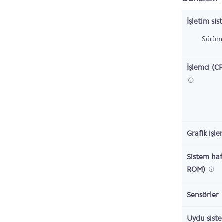
İşletim sis
Sürüm
İşlemci (C
Grafik işl
Sistem haf
ROM)
Sensörler
Uydu sist