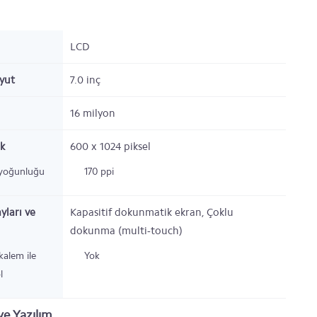
LCD
oyut
7.0 inç
16 milyon
k
600 x 1024
piksel
 yoğunluğu
170 ppi
yları ve
Kapasitif dokunmatik ekran, Çoklu
dokunma (multi-touch)
 kalem ile
Yok
l
e Yazılım