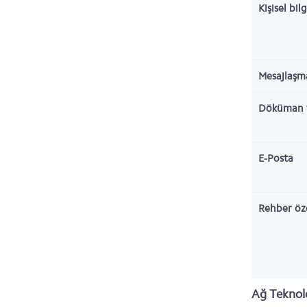
Kişisel bil
Mesajlaşm
Döküman 
E-Posta
Rehber öze
Ağ Teknolo