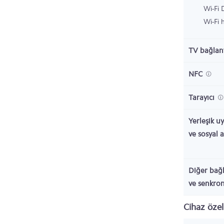
Wi-Fi 
Wi-Fi 
TV bağlant
NFC
Tarayıcı
Yerleşik u
ve sosyal 
Diğer bağl
ve senkro
Cihaz özell