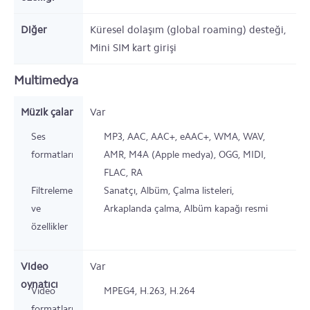
Diğer
Küresel dolaşım (global roaming) desteği,
Mini SIM kart girişi
Multimedya
Müzik çalar
Var
Ses
MP3, AAC, AAC+, eAAC+, WMA, WAV,
formatları
AMR, M4A (Apple medya), OGG, MIDI,
FLAC, RA
Filtreleme
Sanatçı, Albüm, Çalma listeleri,
ve
Arkaplanda çalma, Albüm kapağı resmi
özellikler
Video
Var
oynatıcı
Video
MPEG4, H.263, H.264
formatları