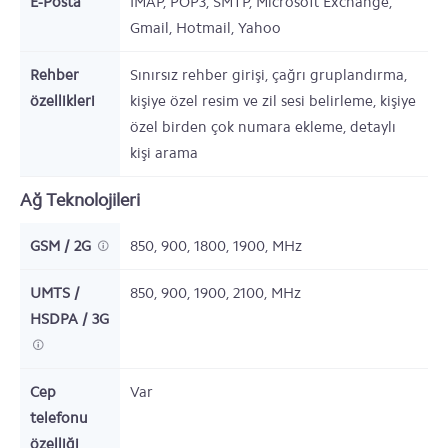
E-Posta
IMAP, POP3, SMTP, Microsoft Exchange,
Gmail, Hotmail, Yahoo
Rehber
Sınırsız rehber girişi, çağrı gruplandırma,
özellikleri
kişiye özel resim ve zil sesi belirleme, kişiye
özel birden çok numara ekleme, detaylı
kişi arama
Ağ Teknolojileri
GSM / 2G
850, 900, 1800, 1900,
MHz
UMTS /
850, 900, 1900, 2100,
MHz
HSDPA / 3G
Cep
Var
telefonu
özelliği