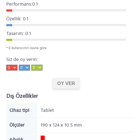
Performans:0.1
Özellik: 0.1
Tasarım: 0.1
* 0 kullanıcının oyuna göre
Siz de oy verin:
Dış Özellikler
Cihaz tipi
Tablet
Ölçüler
190 x 124 x 10.5
mm
Ağırlık