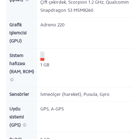
Çift çekirdek,
Scorpion
1.2
GHz,
Qualcomm
Snapdragon S3 MSM8260
Grafik
Adreno 220
işlemcisi
(GPU)
Sistem
hafızası
1
GB
(RAM, ROM)
Sensörler
İvmeölçer (hareket), Pusula, Gyro
Uydu
GPS, A-GPS
sistemi
(GPS)