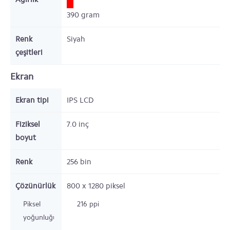
390
gram
Renk
Siyah
çeşitleri
Ekran
Ekran tipi
IPS LCD
Fiziksel
7.0 inç
boyut
Renk
256 bin
Çözünürlük
800 x 1280
piksel
Piksel
216 ppi
yoğunluğu