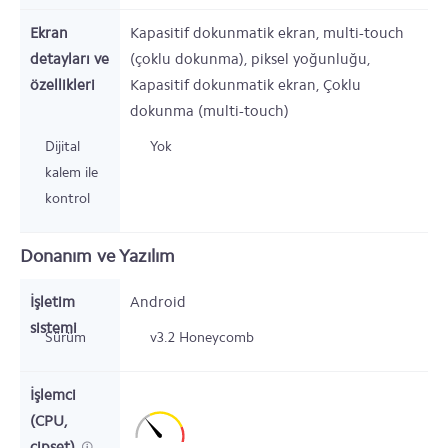
Ekran
Kapasitif dokunmatik ekran, multi-touch
detayları ve
(çoklu dokunma), piksel yoğunluğu,
özellikleri
Kapasitif dokunmatik ekran, Çoklu
dokunma (multi-touch)
Dijital
Yok
kalem ile
kontrol
Donanım ve Yazılım
İşletim
Android
sistemi
Sürüm
v3.2 Honeycomb
İşlemci
(CPU,
çipset)