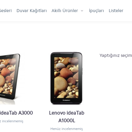
Sesleri
Duvar Kağıtları
Akıllı Ürünler
İpuçları
Listeler
Yaptığınız seçi
ideaTab A3000
Lenovo ideaTab
A1000L
 incelenmemiş
Henüz incelenmemiş