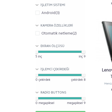
İŞLETIM SISTEMI
Android(3)
KAMERA ÖZELLIKLERI
Otomatik netleme(2)
EKRAN ÖLÇÜSÜ
5
inç
inç
9
İŞLEMCI ÇEKIRDEĞI
Leno
0
çekirdek
çekirdek
8
Henüz
RADIO BUTTONS
0
megapiksel
megapiksel
9