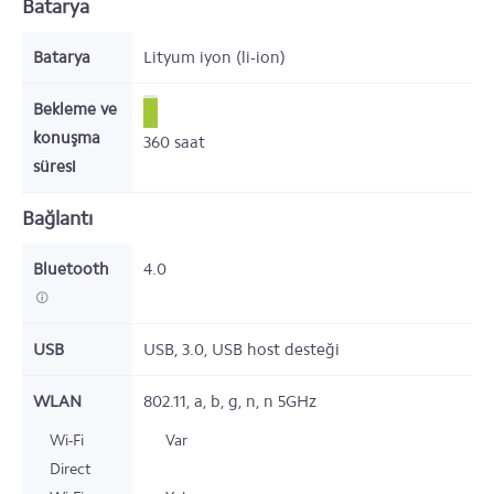
Batarya
Batarya
Lityum iyon (li-ion)
Bekleme ve
konuşma
360
saat
süresi
Bağlantı
Bluetooth
4.0
USB
USB, 3.0, USB host desteği
WLAN
802.11, a, b, g, n, n 5GHz
Wi-Fi
Var
Direct