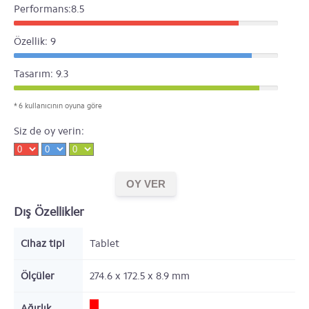
Performans:8.5
Özellik: 9
Tasarım: 9.3
* 6 kullanıcının oyuna göre
Siz de oy verin:
Dış Özellikler
Cihaz tipi
Tablet
Ölçüler
274.6 x 172.5 x 8.9
mm
Ağırlık