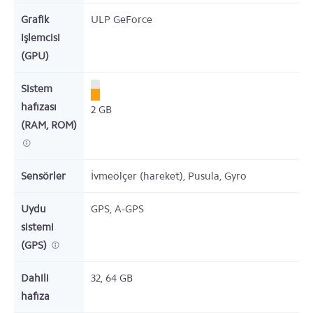
Grafik
ULP GeForce
işlemcisi
(GPU)
Sistem
hafızası
2
GB
(RAM, ROM)
Sensörler
İvmeölçer (hareket), Pusula, Gyro
Uydu
GPS, A-GPS
sistemi
(GPS)
Dahili
32, 64
GB
hafıza