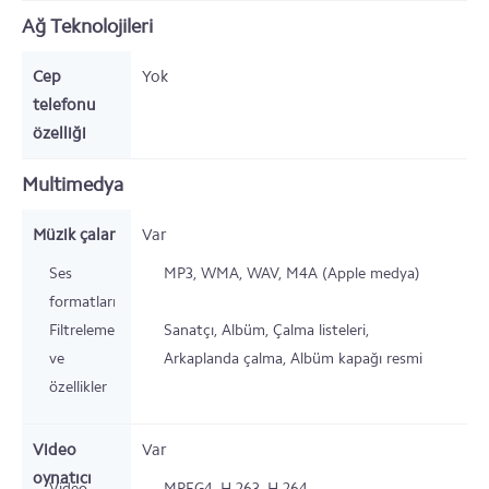
Ağ Teknolojileri
Cep
Yok
telefonu
özelliği
Multimedya
Müzik çalar
Var
Ses
MP3, WMA, WAV, M4A (Apple medya)
formatları
Filtreleme
Sanatçı, Albüm, Çalma listeleri,
ve
Arkaplanda çalma, Albüm kapağı resmi
özellikler
Video
Var
oynatıcı
Video
MPEG4, H.263, H.264