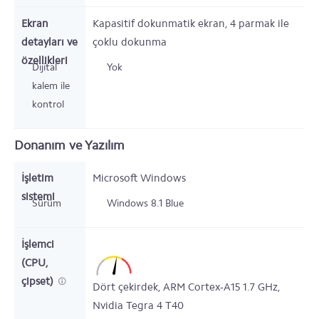
Ekran
Kapasitif dokunmatik ekran, 4 parmak ile
detayları ve
çoklu dokunma
özellikleri
Dijital
Yok
kalem ile
kontrol
Donanım ve Yazılım
İşletim
Microsoft Windows
sistemi
Sürüm
Windows 8.1 Blue
İşlemci
(CPU,
çipset)
Dört çekirdek,
ARM Cortex-A15
1.7
GHz,
Nvidia Tegra 4 T40