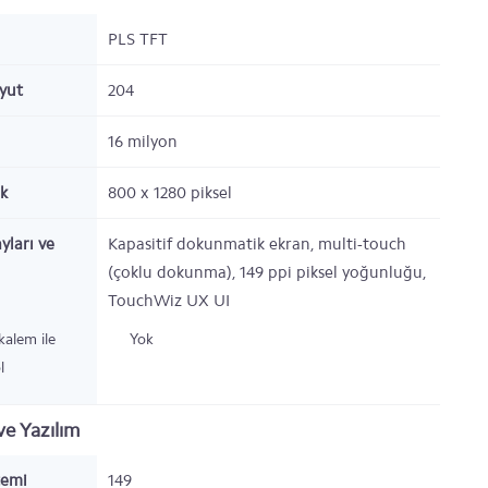
PLS TFT
oyut
204
16 milyon
k
800 x 1280 piksel
yları ve
Kapasitif dokunmatik ekran, multi-touch
(çoklu dokunma), 149 ppi piksel yoğunluğu,
TouchWiz UX UI
 kalem ile
Yok
l
e Yazılım
temi
149