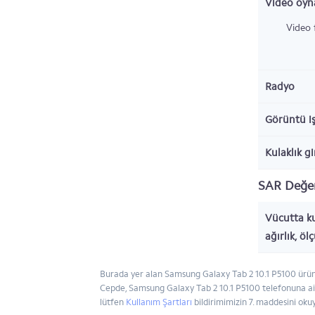
Video oyna
Video 
Radyo
Görüntü i
Kulaklık gi
SAR Değer
Vücutta ku
ağırlık, öl
Burada yer alan Samsung Galaxy Tab 2 10.1 P5100 ürünün
Cepde, Samsung Galaxy Tab 2 10.1 P5100 telefonuna ait ö
lütfen
Kullanım Şartları
bildirimimizin 7. maddesini oku