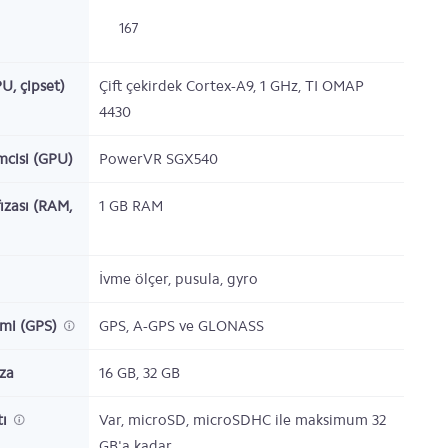
167
PU, çipset)
Çift çekirdek Cortex-A9, 1 GHz, TI OMAP
4430
emcisi (GPU)
PowerVR SGX540
ızası (RAM,
1 GB RAM
İvme ölçer, pusula, gyro
emi (GPS)
GPS, A-GPS ve GLONASS
ıza
16 GB, 32 GB
tı
Var, microSD, microSDHC ile maksimum 32
GB'a kadar