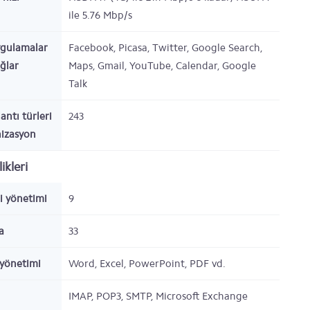
ile 5.76 Mbp/s
ygulamalar
Facebook, Picasa, Twitter, Google Search,
ağlar
Maps, Gmail, YouTube, Calendar, Google
Talk
antı türleri
243
nizasyon
ikleri
gi yönetimi
9
a
33
yönetimi
Word, Excel, PowerPoint, PDF vd.
IMAP, POP3, SMTP, Microsoft Exchange