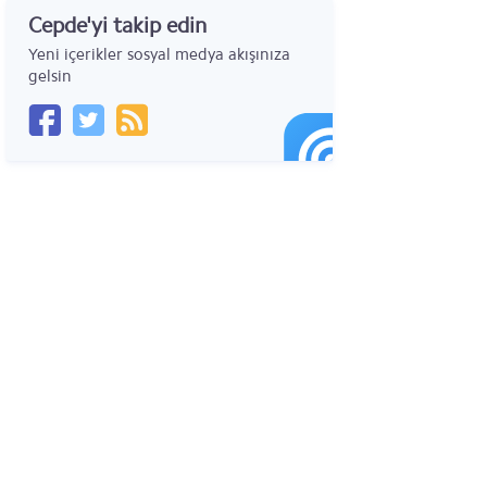
Cepde'yi takip edin
Samsung Galaxy Tab 3 10.1 P5200
Yeni içerikler sosyal medya akışınıza
Samsung Galaxy Tab 3 10.1 P5210
gelsin
Samsung GALAXY Note 10.1 (2014 versiyon)