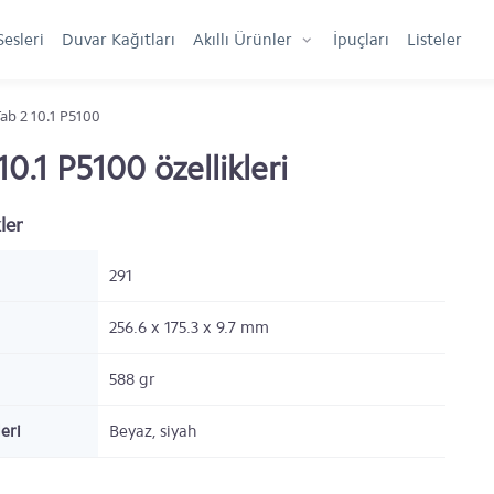
Sesleri
Duvar Kağıtları
Akıllı Ürünler
İpuçları
Listeler
ab 2 10.1 P5100
.1 P5100 özellikleri
ler
291
256.6 x 175.3 x 9.7 mm
588 gr
eri
Beyaz, siyah