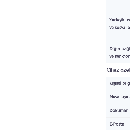
Yerleşik u
ve sosyal 
Diğer bağl
ve senkro
Cihaz özell
Kişisel bil
Mesajlaşm
Döküman 
E-Posta