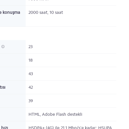
e konuşma
2000 saat, 10 saat
h
23
18
43
ısı
42
39
HTML, Adobe Flash destekli
 hızı
HSDPA+ (4G) ile 21.1 Mbp/s'e kadar; HSUPA