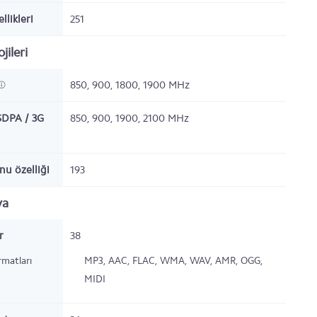
llikleri
251
jileri
850, 900, 1800, 1900 MHz
DPA / 3G
850, 900, 1900, 2100 MHz
nu özelliği
193
ya
r
38
rmatları
MP3, AAC, FLAC, WMA, WAV, AMR, OGG,
MIDI