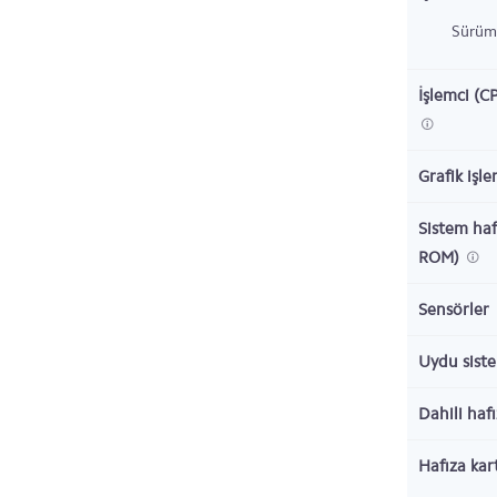
Sürüm
İşlemci (C
Grafik işl
Sistem haf
ROM)
Sensörler
Uydu sist
Dahili haf
Hafıza kar