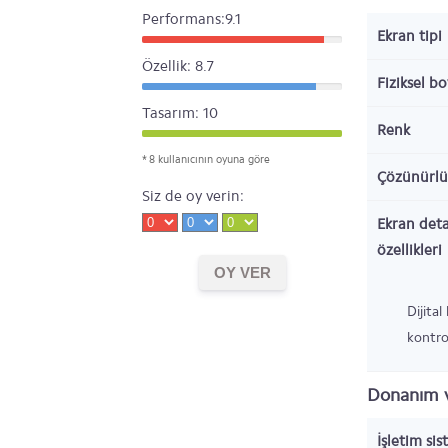
Performans:9.1
Ekran tipi
Özellik: 8.7
Fiziksel b
Tasarım: 10
Renk
* 8 kullanıcının oyuna göre
Çözünürlü
Siz de oy verin:
Ekran deta
özellikleri
Dijital
kontro
Donanım v
İşletim sis