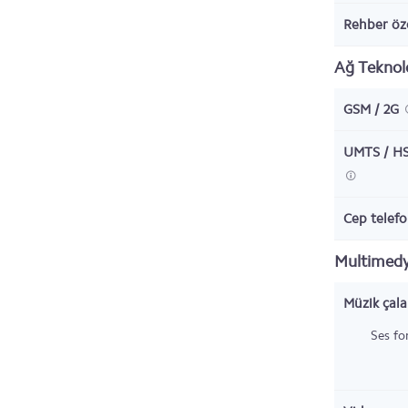
Rehber öze
Ağ Teknolo
GSM / 2G
UMTS / HS
Cep telefo
Multimed
Müzik çala
Ses fo