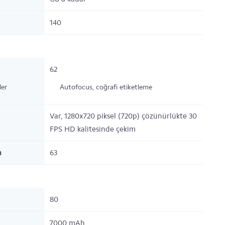
140
62
ler
Autofocus, coğrafi etiketleme
Var, 1280x720 piksel (720p) çözünürlükte 30
FPS HD kalitesinde çekim
a
63
80
7000 mAh