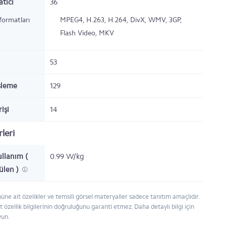
tıcı
36
formatları
MPEG4, H.263, H.264, DivX, WMV, 3GP,
Flash Video, MKV
53
şleme
129
rişi
14
leri
llanım (
0.99 W/kg
çülen )
e ait özelikler ve temsili görsel materyaller sadece tanıtım amaçlıdır.
zellik bilgilerinin doğruluğunu garanti etmez. Daha detaylı bilgi için
yun.