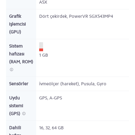
A5X
Grafik
Dört çekirdek,
PowerVR SGX543MP4
işlemcisi
(GPU)
Sistem
hafızası
1
GB
(RAM, ROM)
Sensörler
İvmeölçer (hareket), Pusula, Gyro
Uydu
GPS, A-GPS
sistemi
(GPS)
Dahili
16, 32, 64
GB