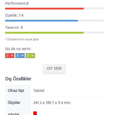
Performans:8
Özellik: 7.4
Tasarım: 8
* 15 kullanıcının oyuna göre
Siz de oy verin:
Dış Özellikler
Cihaz tipi
Tablet
Ölçüler
241.2 x 185.7 x 9.4
mm
Ağırlık