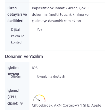
Ekran
Kapasitif dokunmatik ekran, Çoklu
detayları ve
dokunma (multi-touch), kırılma ve
özellikleri
çizilmeye dayanıklı cam ekran
Dijital
Yok
kalem ile
kontrol
Donanım ve Yazılım
İşletim
iOS
sistemi
Sürüm
Uygulama destekli
İşlemci
(CPU,
çipset)
Çift çekirdek,
ARM Cortex-A9
1
GHz,
Apple