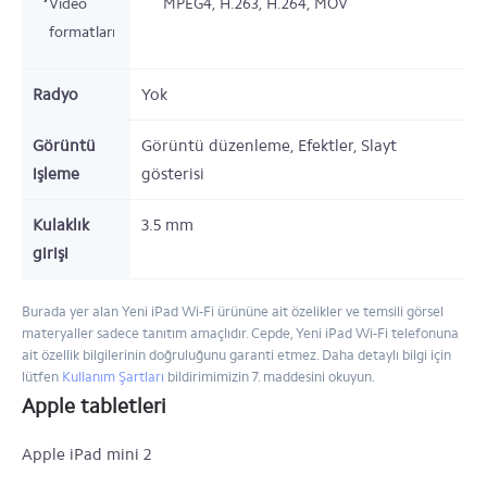
Video
MPEG4, H.263, H.264, MOV
formatları
Radyo
Yok
Görüntü
Görüntü düzenleme, Efektler, Slayt
işleme
gösterisi
Kulaklık
3.5 mm
girişi
Burada yer alan Yeni iPad Wi-Fi ürününe ait özelikler ve temsili görsel
materyaller sadece tanıtım amaçlıdır. Cepde, Yeni iPad Wi-Fi telefonuna
ait özellik bilgilerinin doğruluğunu garanti etmez. Daha detaylı bilgi için
lütfen
Kullanım Şartları
bildirimimizin 7. maddesini okuyun.
Apple tabletleri
Apple iPad mini 2