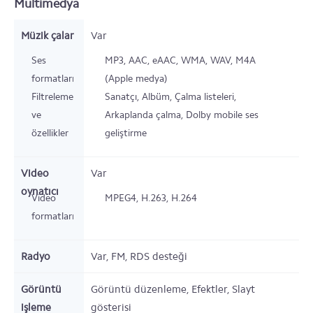
Multimedya
Müzik çalar
Var
Ses
MP3, AAC, eAAC, WMA, WAV, M4A
formatları
(Apple medya)
Filtreleme
Sanatçı, Albüm, Çalma listeleri,
ve
Arkaplanda çalma, Dolby mobile ses
özellikler
geliştirme
Video
Var
oynatıcı
Video
MPEG4, H.263, H.264
formatları
Radyo
Var, FM, RDS desteği
Görüntü
Görüntü düzenleme, Efektler, Slayt
işleme
gösterisi