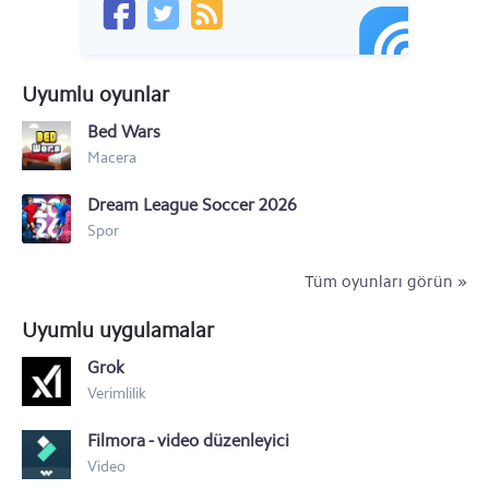
LG V35 ThinQ
LG V40 ThinQ
Uyumlu oyunlar
LG K50
Bed Wars
LG K40
Macera
LG Q60
Dream League Soccer 2026
LG V50 ThinQ
Spor
LG G8 ThinQ
Tüm oyunları görün »
LG G6
Uyumlu uygulamalar
LG V20
Grok
Verimlilik
LG G5
Filmora - video düzenleyici
LG G4
Video