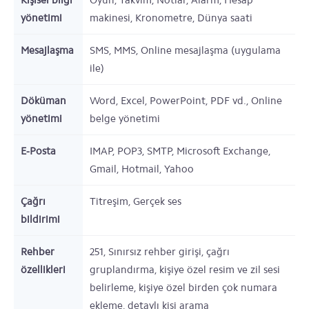
Kişisel bilgi
Oyun, Takvim, Notlar, Alarm, Hesap
yönetimi
makinesi, Kronometre, Dünya saati
Mesajlaşma
SMS, MMS, Online mesajlaşma (uygulama
ile)
Döküman
Word, Excel, PowerPoint, PDF vd., Online
yönetimi
belge yönetimi
E-Posta
IMAP, POP3, SMTP, Microsoft Exchange,
Gmail, Hotmail, Yahoo
Çağrı
Titreşim, Gerçek ses
bildirimi
Rehber
251, Sınırsız rehber girişi, çağrı
özellikleri
gruplandırma, kişiye özel resim ve zil sesi
belirleme, kişiye özel birden çok numara
ekleme, detaylı kişi arama