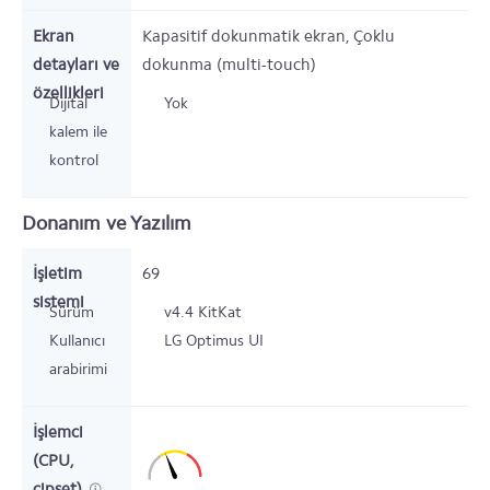
Ekran
Kapasitif dokunmatik ekran, Çoklu
detayları ve
dokunma (multi-touch)
özellikleri
Dijital
Yok
kalem ile
kontrol
Donanım ve Yazılım
İşletim
69
sistemi
Sürüm
v4.4 KitKat
Kullanıcı
LG Optimus UI
arabirimi
İşlemci
(CPU,
çipset)