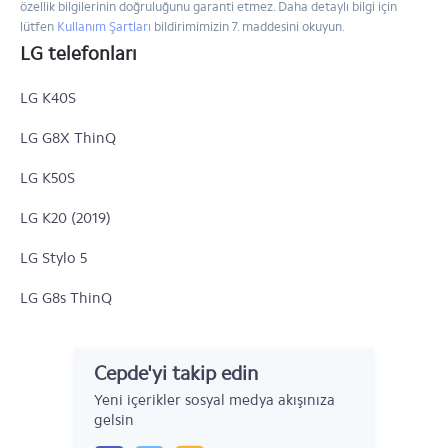
özellik bilgilerinin doğruluğunu garanti etmez. Daha detaylı bilgi için
lütfen
Kullanım Şartları
bildirimimizin 7. maddesini okuyun.
LG telefonları
LG K40S
LG G8X ThinQ
LG K50S
LG K20 (2019)
LG Stylo 5
LG G8s ThinQ
LG Tribute Empire
Cepde'yi takip edin
LG Aristo 3
Yeni içerikler sosyal medya akışınıza
LG G7 ThinQ
gelsin