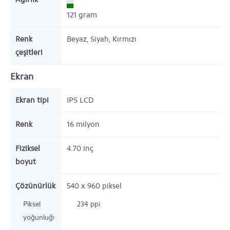
121
gram
Renk
Beyaz, Siyah, Kırmızı
çeşitleri
Ekran
Ekran tipi
IPS LCD
Renk
16 milyon
Fiziksel
4.70
inç
boyut
Çözünürlük
540 x 960
piksel
Piksel
234 ppi
yoğunluğu