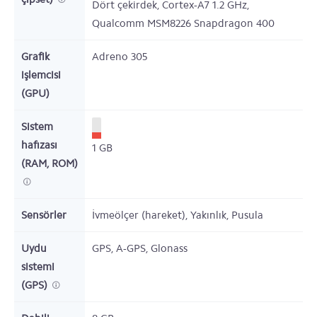
Dört çekirdek,
Cortex-A7
1.2
GHz,
Qualcomm MSM8226 Snapdragon 400
Grafik
Adreno 305
işlemcisi
(GPU)
Sistem
hafızası
1
GB
(RAM, ROM)
Sensörler
İvmeölçer (hareket), Yakınlık, Pusula
Uydu
GPS, A-GPS, Glonass
sistemi
(GPS)