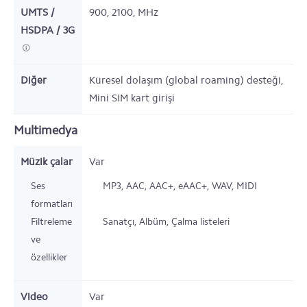
UMTS /
900, 2100,
MHz
HSDPA / 3G
Diğer
Küresel dolaşım (global roaming) desteği,
Mini SIM kart girişi
Multimedya
Müzik çalar
Var
Ses
MP3, AAC, AAC+, eAAC+, WAV, MIDI
formatları
Filtreleme
Sanatçı, Albüm, Çalma listeleri
ve
özellikler
Video
Var