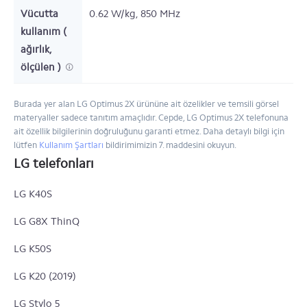
Vücutta
0.62 W/kg, 850 MHz
kullanım (
ağırlık,
ölçülen )
Burada yer alan LG Optimus 2X ürününe ait özelikler ve temsili görsel
materyaller sadece tanıtım amaçlıdır. Cepde, LG Optimus 2X telefonuna
ait özellik bilgilerinin doğruluğunu garanti etmez. Daha detaylı bilgi için
lütfen
Kullanım Şartları
bildirimimizin 7. maddesini okuyun.
LG telefonları
LG K40S
LG G8X ThinQ
LG K50S
LG K20 (2019)
LG Stylo 5