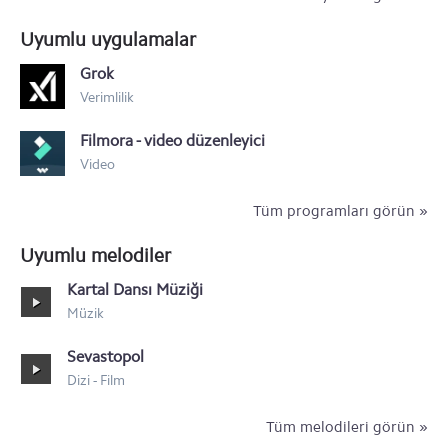
LG G6
Uyumlu uygulamalar
LG V20
Grok
Verimlilik
LG G5
Filmora - video düzenleyici
LG G4
Video
Tüm programları görün »
Uyumlu melodiler
Kartal Dansı Müziği
Müzik
Sevastopol
Dizi - Film
Tüm melodileri görün »