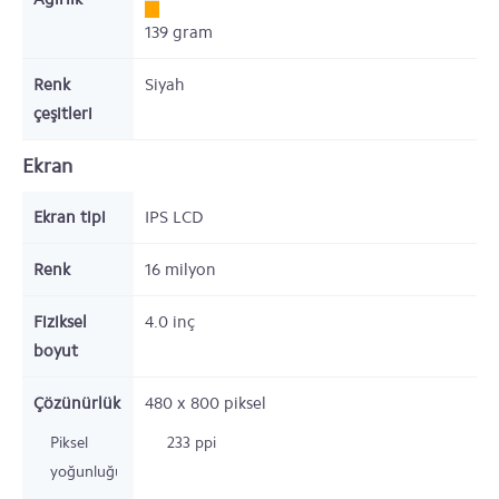
139
gram
Renk
Siyah
çeşitleri
Ekran
Ekran tipi
IPS LCD
Renk
16 milyon
Fiziksel
4.0
inç
boyut
Çözünürlük
480 x 800
piksel
Piksel
233 ppi
yoğunluğu