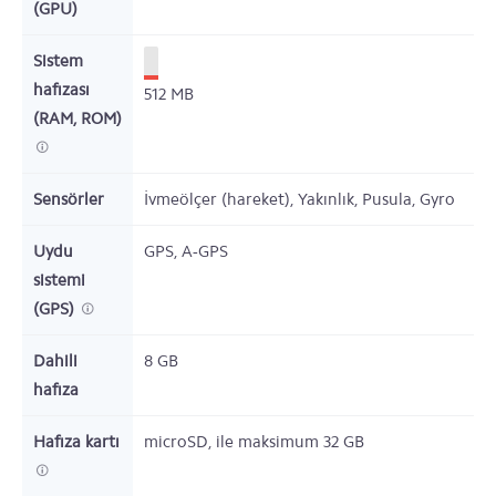
(GPU)
Sistem
hafızası
512
MB
(RAM, ROM)
Sensörler
İvmeölçer (hareket), Yakınlık, Pusula, Gyro
Uydu
GPS, A-GPS
sistemi
(GPS)
Dahili
8
GB
hafıza
Hafıza kartı
microSD,
ile maksimum 32 GB