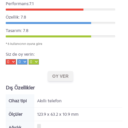
Performans:7.1
Özellik: 7.8
Tasarım: 7.8
* 6 kullanıcının oyuna göre
Siz de oy verin:
Dış Özellikler
Cihaz tipi
Akıllı telefon
Ölçüler
123.9 x 63.2 x 10.9
mm
Ağırlık