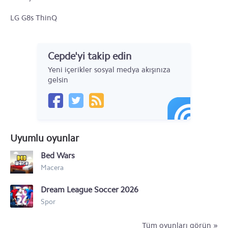
LG G8s ThinQ
LG Tribute Empire
Cepde'yi takip edin
LG Aristo 3
Yeni içerikler sosyal medya akışınıza
LG G7 ThinQ
gelsin
LG V35 ThinQ
LG V40 ThinQ
Uyumlu oyunlar
LG K50
Bed Wars
LG K40
Macera
LG Q60
Dream League Soccer 2026
LG V50 ThinQ
Spor
LG G8 ThinQ
Tüm oyunları görün »