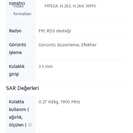
oynatıcı
Video
MPEG4, H.263, H.264, WMV
formatları
Radyo
FM, RDS desteği
Görüntü
Görüntü düzenleme, Efektler
işleme
Kulaklık
3.5 mm
girişi
SAR Değerleri
Kulakta
0.27 W/kg, 1900 MHz
kullanım (
ağırlık,
ölçülen )