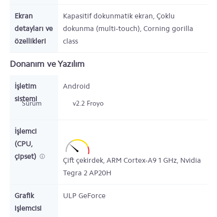
Ekran
Kapasitif dokunmatik ekran, Çoklu
detayları ve
dokunma (multi-touch), Corning gorilla
özellikleri
class
Donanım ve Yazılım
İşletim
Android
sistemi
Sürüm
v2.2 Froyo
İşlemci
(CPU,
çipset)
Çift çekirdek,
ARM Cortex-A9
1
GHz,
Nvidia
Tegra 2 AP20H
Grafik
ULP GeForce
işlemcisi