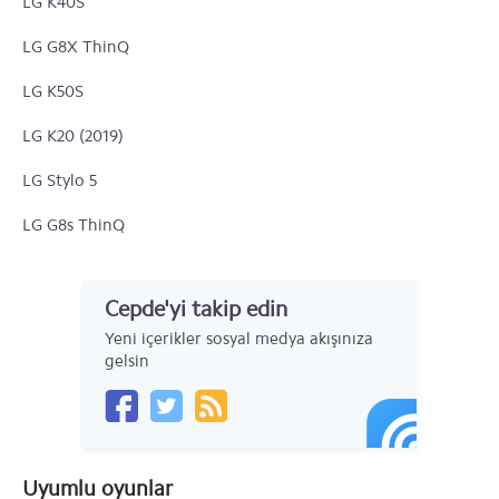
LG K40S
LG G8X ThinQ
LG K50S
LG K20 (2019)
LG Stylo 5
LG G8s ThinQ
LG Tribute Empire
Cepde'yi takip edin
LG Aristo 3
Yeni içerikler sosyal medya akışınıza
LG G7 ThinQ
gelsin
LG V35 ThinQ
LG V40 ThinQ
Uyumlu oyunlar
LG K50