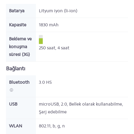
Batarya
Lityum iyon (li-ion)
Kapasite
1830 mAh
Bekleme ve
konuşma
250
saat,
4
saat
süresi (3G)
Bağlantı
Bluetooth
3.0 HS
USB
microUSB, 2.0, Bellek olarak kullanabilme,
Şarj edebilme
WLAN
802.11, b, g, n