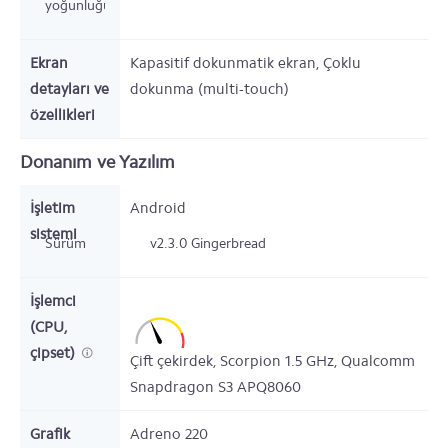
yoğunluğu
Ekran
Kapasitif dokunmatik ekran, Çoklu
detayları ve
dokunma (multi-touch)
özellikleri
Donanım ve Yazılım
İşletim
Android
sistemi
Sürüm
v2.3.0 Gingerbread
İşlemci
(CPU,
çipset)
Çift çekirdek,
Scorpion
1.5
GHz,
Qualcomm
Snapdragon S3 APQ8060
Grafik
Adreno 220