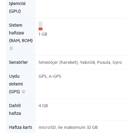
işlemcisi
(GPU)
Sistem
hafızası
1
GB
(RAM, ROM)
Sensörler
İvmeölçer (hareket), Yakınlık, Pusula, Gyro
Uydu
GPS, A-GPS
sistemi
(GPS)
Dahili
4
GB
hafıza
Hafıza kartı
microSD,
ile maksimum 32 GB