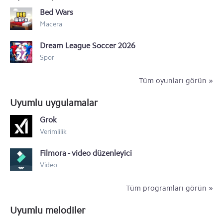
Bed Wars
LG K40
Macera
LG Q60
Dream League Soccer 2026
LG V50 ThinQ
Spor
LG G8 ThinQ
Tüm oyunları görün »
LG G6
Uyumlu uygulamalar
LG V20
Grok
Verimlilik
LG G5
Filmora - video düzenleyici
LG G4
Video
Tüm programları görün »
Uyumlu melodiler