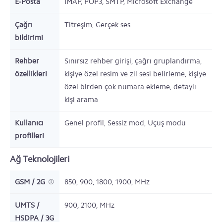
E-Posta
IMAP, POP3, SMTP, Microsoft Exchange
Çağrı
Titreşim, Gerçek ses
bildirimi
Rehber
Sınırsız rehber girişi, çağrı gruplandırma,
özellikleri
kişiye özel resim ve zil sesi belirleme, kişiye
özel birden çok numara ekleme, detaylı
kişi arama
Kullanıcı
Genel profil, Sessiz mod, Uçuş modu
profilleri
Ağ Teknolojileri
GSM / 2G
850, 900, 1800, 1900,
MHz
UMTS /
900, 2100,
MHz
HSDPA / 3G