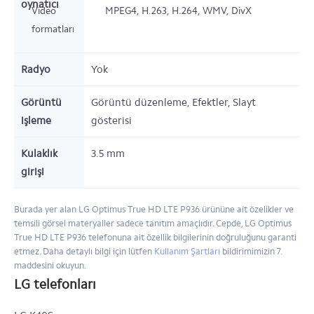
oynatıcı
Video
MPEG4, H.263, H.264, WMV, DivX
formatları
Radyo
Yok
Görüntü
Görüntü düzenleme, Efektler, Slayt
işleme
gösterisi
Kulaklık
3.5 mm
girişi
Burada yer alan LG Optimus True HD LTE P936 ürününe ait özelikler ve
temsili görsel materyaller sadece tanıtım amaçlıdır. Cepde, LG Optimus
True HD LTE P936 telefonuna ait özellik bilgilerinin doğruluğunu garanti
etmez. Daha detaylı bilgi için lütfen
Kullanım Şartları
bildirimimizin 7.
maddesini okuyun.
LG telefonları