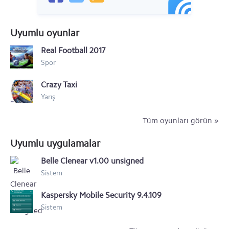
Nokia 3
Uyumlu oyunlar
Nokia 220
Real Football 2017
Nokia Asha 230
Spor
Nokia XL
Crazy Taxi
Nokia X+
Yarış
Nokia X
Tüm oyunları görün »
Nokia Lumia icon 929
Uyumlu uygulamalar
Nokia Lumia 1320
Belle Clenear v1.00 unsigned
Sistem
Nokia Lumia 1520
Kaspersky Mobile Security 9.4.109
Nokia 500
Sistem