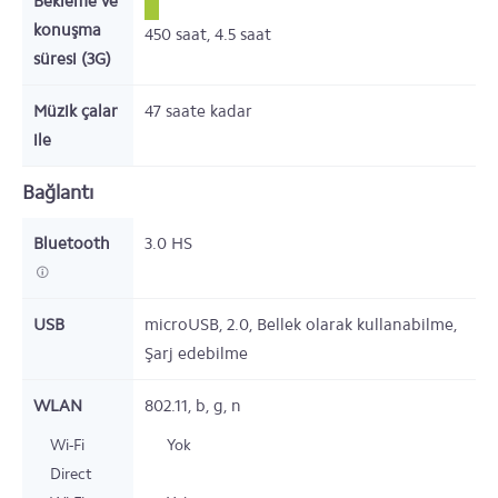
Bekleme ve
konuşma
450
saat,
4.5
saat
süresi (3G)
Müzik çalar
47
saate kadar
ile
Bağlantı
Bluetooth
3.0 HS
USB
microUSB, 2.0, Bellek olarak kullanabilme,
Şarj edebilme
WLAN
802.11, b, g, n
Wi-Fi
Yok
Direct