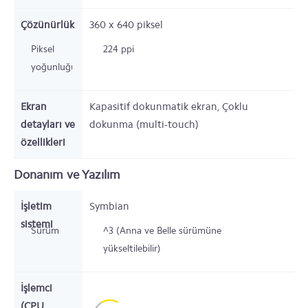
Çözünürlük
360 x 640
piksel
Piksel
224 ppi
yoğunluğu
Ekran
Kapasitif dokunmatik ekran, Çoklu
detayları ve
dokunma (multi-touch)
özellikleri
Donanım ve Yazılım
İşletim
Symbian
sistemi
Sürüm
^3 (Anna ve Belle sürümüne
yükseltilebilir)
İşlemci
(CPU,