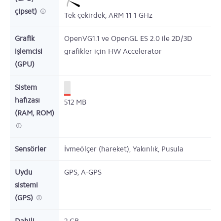
çipset)
Tek çekirdek,
ARM 11
1
GHz
Grafik
OpenVG1.1 ve OpenGL ES 2.0 ile 2D/3D
işlemcisi
grafikler için HW Accelerator
(GPU)
Sistem
hafızası
512
MB
(RAM, ROM)
Sensörler
İvmeölçer (hareket), Yakınlık, Pusula
Uydu
GPS, A-GPS
sistemi
(GPS)