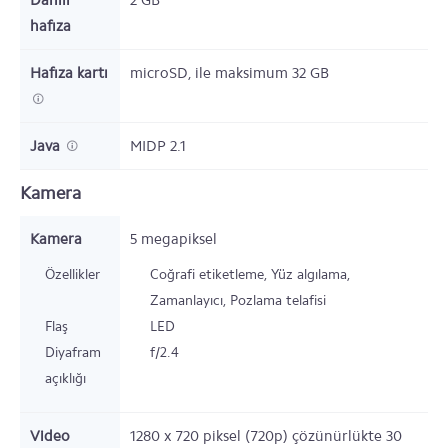
Dahili
2
GB
hafıza
Hafıza kartı
microSD,
ile maksimum 32 GB
Java
MIDP 2.1
Kamera
Kamera
5 megapiksel
Özellikler
Coğrafi etiketleme, Yüz algılama,
Zamanlayıcı, Pozlama telafisi
Flaş
LED
Diyafram
f/2.4
açıklığı
Video
1280 x 720 piksel (720p) çözünürlükte 30