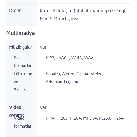
Diğer
Küresel dolaşım (global roaming) desteği,
Mini SIM kart girişi
Multimedya
Müzik çalar
Var
Ses
MP3, eAAC+, WMA, WAV
formatları
Filtreleme
Sanatçı, Albüm, Çalma listeleri,
ve
Arkaplanda çalma
özellikler
Video
Var
oynatıcı
Video
MP4, H.263, H.264,
MPEG4, H.263, H.264
formatları