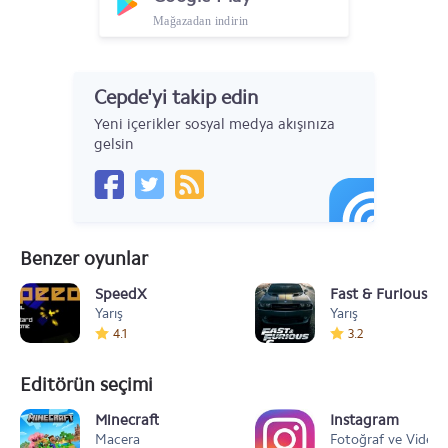
Mağazadan indirin
Cepde'yi takip edin
Yeni içerikler sosyal medya akışınıza
gelsin
Benzer oyunlar
SpeedX
Fast & Furious 6
Yarış
Yarış
4.1
3.2
Editörün seçimi
Minecraft
Instagram
Macera
Fotoğraf ve Video