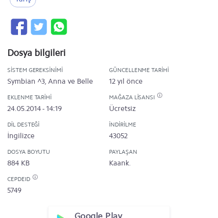
Dosya bilgileri
SISTEM GEREKSINIMI
GÜNCELLENME TARIHI
Symbian ^3, Anna ve Belle
12 yıl önce
EKLENME TARIHI
MAĞAZA LISANSI
24.05.2014 - 14:19
Ücretsiz
DIL DESTEĞI
İNDIRILME
İngilizce
43052
DOSYA BOYUTU
PAYLAŞAN
884 KB
Kaank.
CEPDEID
5749
Google Play