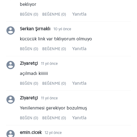
beklıyor
Yanıtla
BEĞEN (0)
BEĞENME (0)
Serkan Şırnaklı
10 yıl önce
kücücük link var tıklıyorum olmuyo
Yanıtla
BEĞEN (0)
BEĞENME (0)
Ziyaretçi
11 yıl önce
açılmadı kiiiiii
Yanıtla
BEĞEN (0)
BEĞENME (0)
Ziyaretçi
11 yıl önce
Yenilenmesi gerekiyor bozulmuş
Yanıtla
BEĞEN (0)
BEĞENME (0)
emin.cicek
12 yıl önce