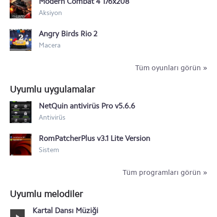
Modern Combat 4 176x208
Nokia Asha 230
Aksiyon
Nokia XL
Angry Birds Rio 2
Nokia X+
Macera
Nokia X
Tüm oyunları görün »
Nokia Lumia icon 929
Uyumlu uygulamalar
Nokia Lumia 1320
NetQuin antivirüs Pro v5.6.6
Antivirüs
Nokia Lumia 1520
RomPatcherPlus v3.1 Lite Version
Nokia 500
Sistem
Tüm programları görün »
Uyumlu melodiler
Kartal Dansı Müziği