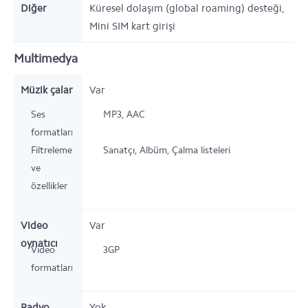
Diğer
Küresel dolaşım (global roaming) desteği,
Mini SIM kart girişi
Multimedya
Müzik çalar
Var
Ses
MP3, AAC
formatları
Filtreleme
Sanatçı, Albüm, Çalma listeleri
ve
özellikler
Video
Var
oynatıcı
Video
3GP
formatları
Radyo
Yok