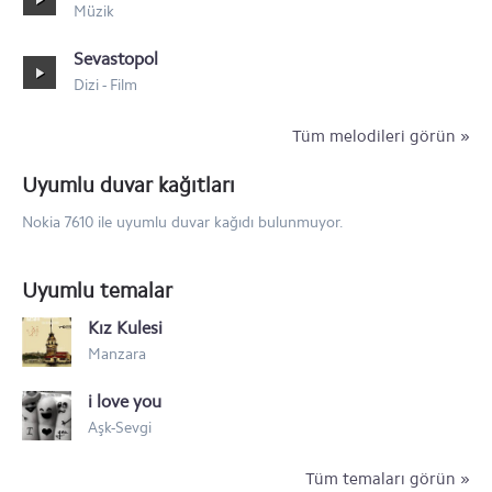
Müzik
Sevastopol
Dizi - Film
Tüm melodileri görün »
Uyumlu duvar kağıtları
Nokia 7610 ile uyumlu duvar kağıdı bulunmuyor.
Uyumlu temalar
Kız Kulesi
Manzara
i love you
Aşk-Sevgi
Tüm temaları görün »