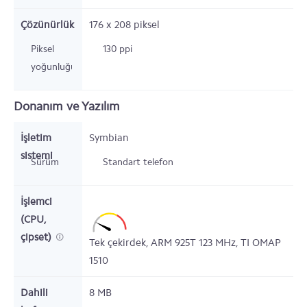
Çözünürlük
176 x 208
piksel
Piksel
130 ppi
yoğunluğu
Donanım ve Yazılım
İşletim
Symbian
sistemi
Sürüm
Standart telefon
İşlemci
(CPU,
çipset)
Tek çekirdek,
ARM 925T
123
MHz,
TI OMAP
1510
Dahili
8
MB