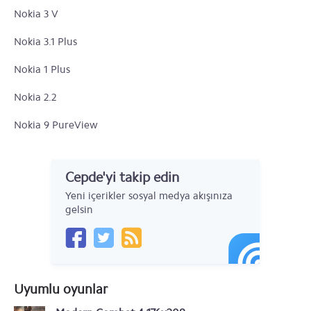
Nokia 3 V
Nokia 3.1 Plus
Nokia 1 Plus
Nokia 2.2
Nokia 9 PureView
Nokia 4.2
Cepde'yi takip edin
Nokia 3.2
Yeni içerikler sosyal medya akışınıza
Nokia 6
gelsin
Nokia 5
Nokia 3
Uyumlu oyunlar
Nokia 220