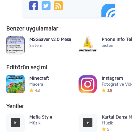
Benzer uygulamalar
MSGSaver v2.0 Mesajları Metin Belgesi Haline Getir
Phone İnfo Telef
Sistem
Sistem
Editörün seçimi
Minecraft
Instagram
Macera
Fotoğraf ve Video
4.3
3.8
Yeniler
Mafia Style
Kartal Dansı Müz
Müzik
Müzik
5