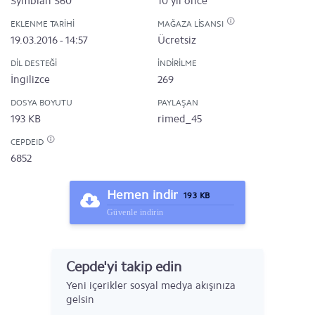
Symbian S60
10 yıl önce
EKLENME TARIHI
MAĞAZA LISANSI
19.03.2016 - 14:57
Ücretsiz
DIL DESTEĞI
İNDIRILME
İngilizce
269
DOSYA BOYUTU
PAYLAŞAN
193 KB
rimed_45
CEPDEID
6852
Hemen indir
193 KB
Güvenle indirin
Cepde'yi takip edin
Yeni içerikler sosyal medya akışınıza
gelsin