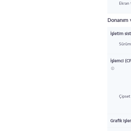
Ekran t
Donanım v
İşletim sis
Sürüm
İşlemci (C
Çipset
Grafik işl