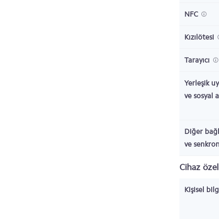
NFC
Kızılötesi
Tarayıcı
Yerleşik u
ve sosyal 
Diğer bağl
ve senkro
Cihaz özell
Kişisel bil