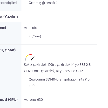
eknolojileri
Ortam ışığı sensörü
e Yazılım
temi
Android
8 (Oreo)
PU, çipset)
Sekiz çekirdek,
Dört çekirdek Kryo 385
2.8
GHz,
Dört çekirdek,
Kryo 385
1.8
GHz
Qualcomm SDM845 Snapdragon 845 (10
nm)
emcisi (GPU)
Adreno 630