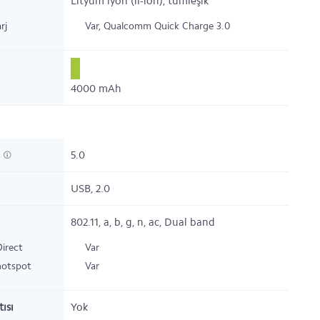
Lityum iyon (li-ion), tümleşik
rj
Var,
Qualcomm Quick Charge 3.0
4000
mAh
h
5.0
USB,
2.0
802.11,
a, b, g, n, ac, Dual band
Direct
Var
hotspot
Var
ısı
Yok