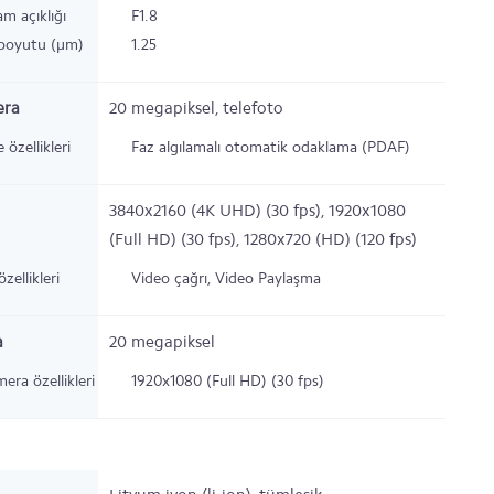
am açıklığı
F1.8
 boyutu (µm)
1.25
era
20
megapiksel,
telefoto
e özellikleri
Faz algılamalı otomatik odaklama (PDAF)
3840x2160 (4K UHD) (30 fps), 1920x1080
(Full HD) (30 fps), 1280x720 (HD) (120 fps)
zellikleri
Video çağrı, Video Paylaşma
a
20
megapiksel
era özellikleri
1920x1080 (Full HD) (30 fps)