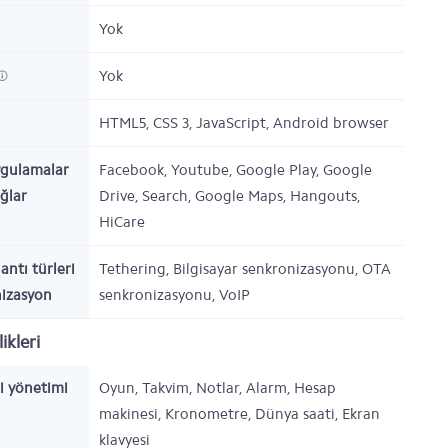
Yok
Yok
HTML5, CSS 3, JavaScript, Android browser
ygulamalar
Facebook, Youtube, Google Play, Google
ağlar
Drive, Search, Google Maps, Hangouts,
HiCare
antı türleri
Tethering, Bilgisayar senkronizasyonu, OTA
nizasyon
senkronizasyonu, VoIP
ikleri
gi yönetimi
Oyun, Takvim, Notlar, Alarm, Hesap
makinesi, Kronometre, Dünya saati, Ekran
klavyesi