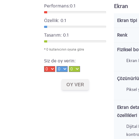
Ekran
Performans:0.1
Özellik: 0.1
Ekran tipi
Tasarım: 0.1
Renk
Fiziksel b
* 0 kullanıcının oyuna göre
Siz de oy verin:
Ekran 
Çözünürlü
Piksel
Ekran deta
özellikleri
Dijital
kontro