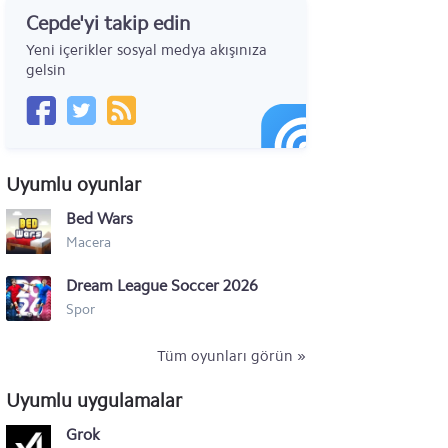
Cepde'yi takip edin
Xiaomi Mi Mix 2s
Yeni içerikler sosyal medya akışınıza
Xiaomi Mi 8 Pro
gelsin
Xiaomi Redmi 6A
Xiaomi Redmi 6
Uyumlu oyunlar
Xiaomi Mi A2 Lite
Bed Wars
Xiaomi Redmi Note 5
Macera
Xiaomi Redmi S2
Dream League Soccer 2026
Xiaomi Mi A2
Spor
Xiaomi Mi Max 3
Tüm oyunları görün »
Xiaomi Redmi Note 7 Pro
Uyumlu uygulamalar
Xiaomi Mi Mix 2
Grok