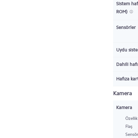
Sistem haf
ROM)
Sensörler
Uydu sist
Dahili haf
Hafıza kar
Kamera
Kamera
Özellik
Flaş
Sensö