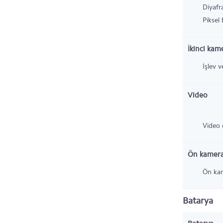
Diyafr
Piksel
İkinci kam
İşlev v
Video
Video ö
Ön kamer
Ön kam
Batarya