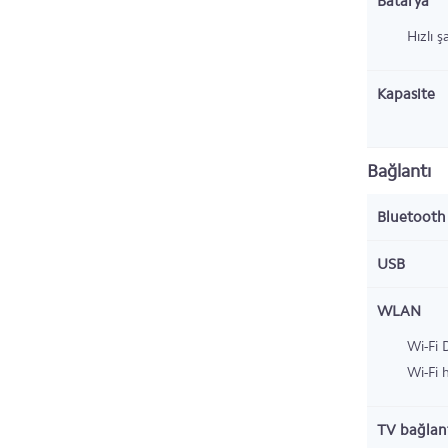
Batarya
Hızlı şa
Kapasite
Bağlantı
Bluetoot
USB
WLAN
Wi-Fi 
Wi-Fi 
TV bağlant