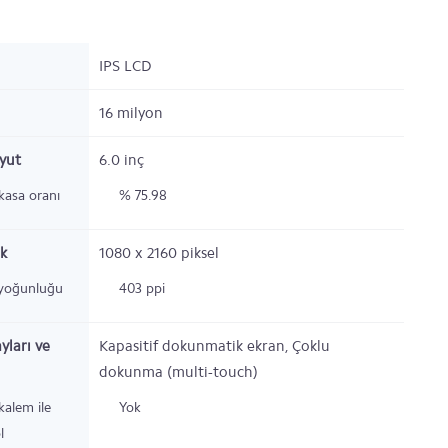
IPS LCD
16 milyon
oyut
6.0
inç
kasa oranı
% 75.98
k
1080 x 2160
piksel
 yoğunluğu
403 ppi
yları ve
Kapasitif dokunmatik ekran, Çoklu
dokunma (multi-touch)
 kalem ile
Yok
l