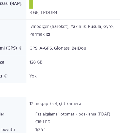
ızası (RAM,
8
GB,
LPDDR4
İvmeölçer (hareket), Yakınlık, Pusula, Gyro,
Parmak izi
emi (GPS)
GPS, A-GPS, Glonass, BeiDou
ıza
128
GB
tı
Yok
12
megapiksel,
çift kamera
ler
Faz algılamalı otomatik odaklama (PDAF)
Çift LED
r boyutu
1/2.9"