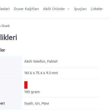
Sesleri
Duvar Kağıtları
Akıllı Ürünler
İpuçları
Listeler
k Shark
ikleri
ler
Akıllı telefon, Fablet
161.6 x 75.4 x 9.3
mm
190
gram
eri
Siyah, Gri, Mavi