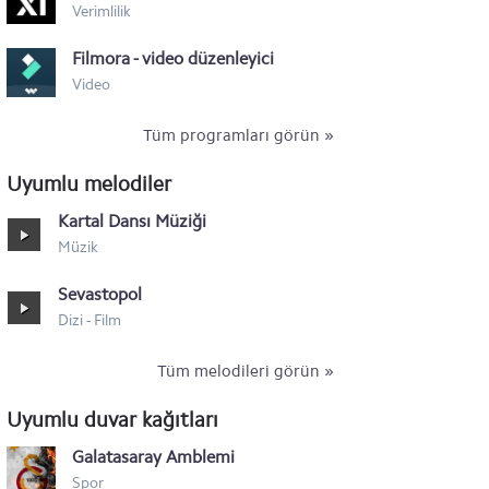
Verimlilik
Xiaomi Mi Mix 3
Filmora - video düzenleyici
Xiaomi Pocophone F1
Video
Tüm programları görün »
Uyumlu melodiler
Kartal Dansı Müziği
Müzik
Sevastopol
Dizi - Film
Tüm melodileri görün »
Uyumlu duvar kağıtları
Galatasaray Amblemi
Spor