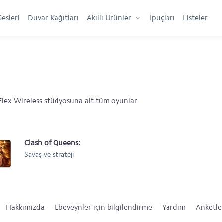
Sesleri
Duvar Kağıtları
Akıllı Ürünler
İpuçları
Listeler
 Elex Wireless stüdyosuna ait tüm oyunlar
Clash of Queens:
Savaş ve strateji
Dragons Rise
Hakkımızda
Ebeveynler için bilgilendirme
Yardım
Anketle