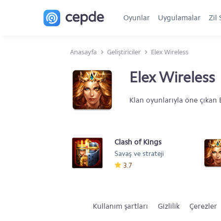
Oyunlar
Uygulamalar
Zil 
Anasayfa
Geliştiriciler
Elex Wireless
Elex Wireless
Klan oyunlarıyla öne çıkan
Clash of Kings
Savaş ve strateji
3.7
Kullanım şartları
Gizlilik
Çerezler