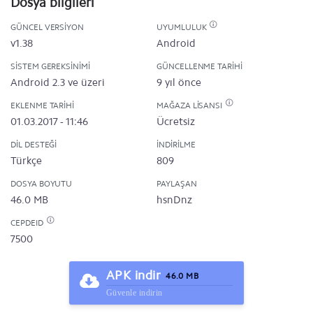
Dosya bilgileri
GÜNCEL VERSIYON
UYUMLULUK
v1.38
Android
SISTEM GEREKSINIMI
GÜNCELLENME TARIHI
Android 2.3 ve üzeri
9 yıl önce
EKLENME TARIHI
MAĞAZA LISANSI
01.03.2017 - 11:46
Ücretsiz
DIL DESTEĞI
İNDIRILME
Türkçe
809
DOSYA BOYUTU
PAYLAŞAN
46.0 MB
hsnDnz
CEPDEID
7500
APK indir
46.0 MB
Güvenle indirin