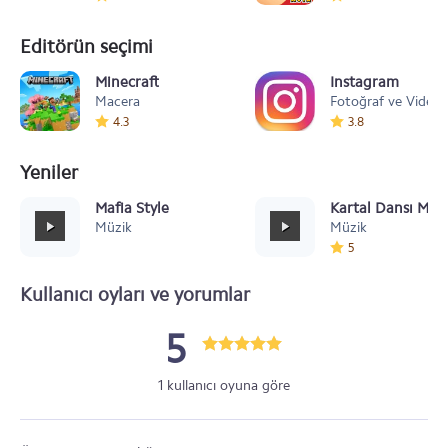
Editörün seçimi
Minecraft
Instagram
Macera
Fotoğraf ve Video
4.3
3.8
Yeniler
Mafia Style
Kartal Dansı Müz
Müzik
Müzik
5
Kullanıcı oyları ve yorumlar
5
1 kullanıcı oyuna göre