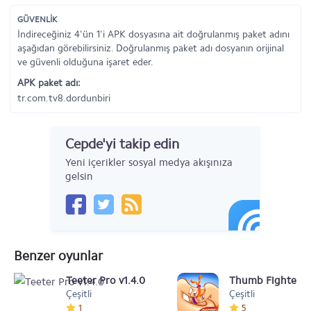
GÜVENLİK
İndireceğiniz 4'ün 1'i APK dosyasına ait doğrulanmış paket adını
aşağıdan görebilirsiniz. Doğrulanmış paket adı dosyanın orijinal
ve güvenli olduğuna işaret eder.
APK paket adı:
tr.com.tv8.dordunbiri
Cepde'yi takip edin
Yeni içerikler sosyal medya akışınıza
gelsin
Benzer oyunlar
Teeter Pro v1.4.0
Thumb Fighter
Çeşitli
Çeşitli
1
5