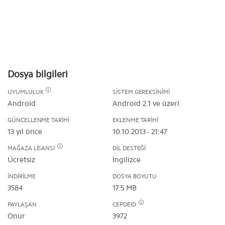
Dosya bilgileri
UYUMLULUK
SISTEM GEREKSINIMI
Android
Android 2.1 ve üzeri
GÜNCELLENME TARIHI
EKLENME TARIHI
13 yıl önce
10.10.2013 - 21:47
MAĞAZA LISANSI
DIL DESTEĞI
Ücretsiz
İngilizce
İNDIRILME
DOSYA BOYUTU
3584
17.5 MB
PAYLAŞAN
CEPDEID
Onur
3972