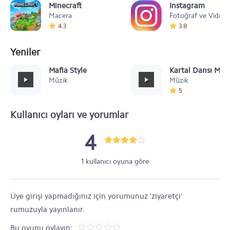
Minecraft
Instagram
Macera
Fotoğraf ve Video
4.3
3.8
Yeniler
Mafia Style
Kartal Dansı Müz
Müzik
Müzik
5
Kullanıcı oyları ve yorumlar
4
1 kullanıcı oyuna göre
Üye girişi yapmadığınız için yorumunuz 'ziyaretçi'
rumuzuyla yayınlanır.
Bu oyunu oylayın: