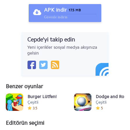
APK indir
17.5 MB
Güvenle indirin
Cepde'yi takip edin
Yeni içerikler sosyal medya akışınıza
gelsin
Benzer oyunlar
Burger Lütfen!
Dodge and Roll v
Çeşitli
Çeşitli
3.5
5
Editörün seçimi