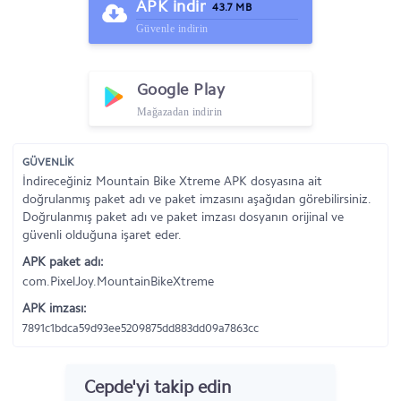
APK indir
43.7 MB
Güvenle indirin
Google Play
Mağazadan indirin
GÜVENLİK
İndireceğiniz Mountain Bike Xtreme APK dosyasına ait
doğrulanmış paket adı ve paket imzasını aşağıdan görebilirsiniz.
Doğrulanmış paket adı ve paket imzası dosyanın orijinal ve
güvenli olduğuna işaret eder.
APK paket adı:
com.PixelJoy.MountainBikeXtreme
APK imzası:
7891c1bdca59d93ee5209875dd883dd09a7863cc
Cepde'yi takip edin