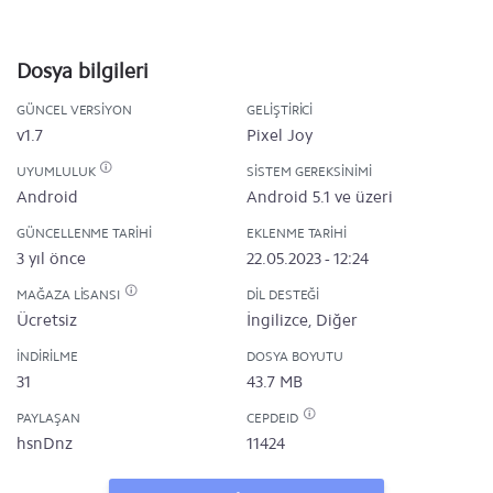
Dosya bilgileri
GÜNCEL VERSIYON
GELIŞTIRICI
v1.7
Pixel Joy
UYUMLULUK
SISTEM GEREKSINIMI
Android
Android 5.1 ve üzeri
GÜNCELLENME TARIHI
EKLENME TARIHI
3 yıl önce
22.05.2023 - 12:24
MAĞAZA LISANSI
DIL DESTEĞI
Ücretsiz
İngilizce, Diğer
İNDIRILME
DOSYA BOYUTU
31
43.7 MB
PAYLAŞAN
CEPDEID
hsnDnz
11424