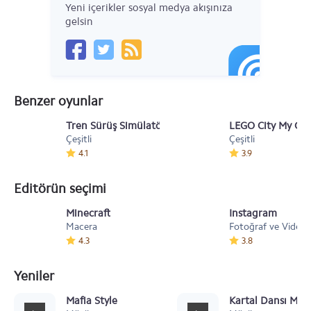
Yeni içerikler sosyal medya akışınıza
gelsin
Benzer oyunlar
Tren Sürüş Simülatörü v1.7
LEGO City My City
Çeşitli
Çeşitli
4.1
3.9
Editörün seçimi
Minecraft
Instagram
Macera
Fotoğraf ve Video
4.3
3.8
Yeniler
Mafia Style
Kartal Dansı Müz