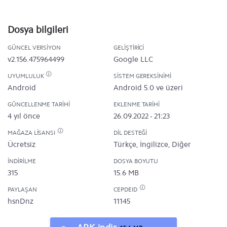
Dosya bilgileri
GÜNCEL VERSIYON
GELIŞTIRICI
v2.156.475964499
Google LLC
UYUMLULUK
SISTEM GEREKSINIMI
Android
Android 5.0 ve üzeri
GÜNCELLENME TARIHI
EKLENME TARIHI
4 yıl önce
26.09.2022 - 21:23
MAĞAZA LISANSI
DIL DESTEĞI
Ücretsiz
Türkçe, İngilizce, Diğer
İNDIRILME
DOSYA BOYUTU
315
15.6 MB
PAYLAŞAN
CEPDEID
hsnDnz
11145