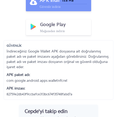
APK indir
15.6 MB
Güvenle indirin
Google Play
Mağazadan indirin
GÜVENLİK
İndireceğiniz Google Wallet APK dosyasına ait doğrulanmış
paket adı ve paket imzasını aşağıdan görebilirsiniz. Doğrulanmış
paket adı ve paket imzası dosyanın orijinal ve güvenli olduğuna
işaret eder.
APK paket adı:
com.google.android.apps.walletnfcrel
APK imzası:
82759e2db43f9ccbafce313bc674f35748fabd7a
Cepde'yi takip edin