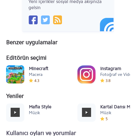
Yeni içerikler sosyal medya akışınıza
gelsin
Benzer uygulamalar
Editörün seçimi
Minecraft
Instagram
Macera
Fotoğraf ve Video
4.3
3.8
Yeniler
Mafia Style
Kartal Dansı Müz
Müzik
Müzik
5
Kullanıcı oyları ve yorumlar