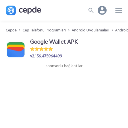
Cepde
Cep Telefonu Programları
Android Uygulamaları
Android
Google Wallet APK
v2.156.475964499
sponsorlu bağlantılar