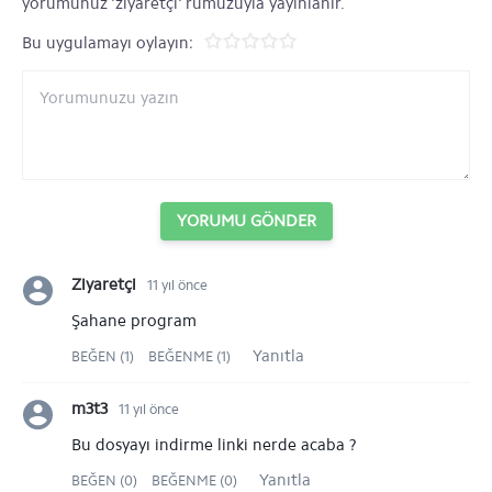
yorumunuz 'ziyaretçi' rumuzuyla yayınlanır.
Bu uygulamayı oylayın:
YORUMU GÖNDER
Ziyaretçi
11 yıl önce
Şahane program
Yanıtla
BEĞEN (1)
BEĞENME (1)
m3t3
11 yıl önce
Bu dosyayı indirme linki nerde acaba ?
Yanıtla
BEĞEN (0)
BEĞENME (0)