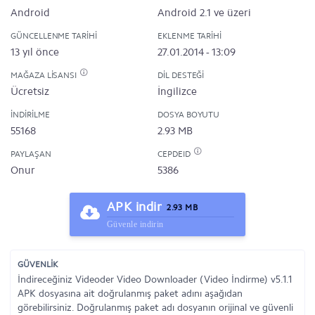
Android
Android 2.1 ve üzeri
GÜNCELLENME TARIHI
EKLENME TARIHI
13 yıl önce
27.01.2014 - 13:09
MAĞAZA LISANSI
DIL DESTEĞI
Ücretsiz
İngilizce
İNDIRILME
DOSYA BOYUTU
55168
2.93 MB
PAYLAŞAN
CEPDEID
Onur
5386
APK indir
2.93 MB
Güvenle indirin
GÜVENLİK
İndireceğiniz Videoder Video Downloader (Video İndirme) v5.1.1
APK dosyasına ait doğrulanmış paket adını aşağıdan
görebilirsiniz. Doğrulanmış paket adı dosyanın orijinal ve güvenli