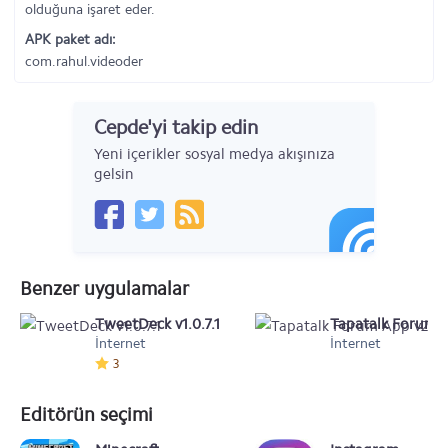
olduğuna işaret eder.
APK paket adı:
com.rahul.videoder
Cepde'yi takip edin
Yeni içerikler sosyal medya akışınıza
gelsin
Benzer uygulamalar
TweetDeck v1.0.7.1
Tapatalk Forum A
İnternet
İnternet
3
Editörün seçimi