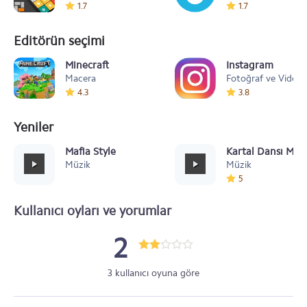
1.7
1.7
Editörün seçimi
Minecraft
Instagram
Macera
Fotoğraf ve Video
4.3
3.8
Yeniler
Mafia Style
Kartal Dansı Müz
Müzik
Müzik
5
Kullanıcı oyları ve yorumlar
2
3 kullanıcı oyuna göre