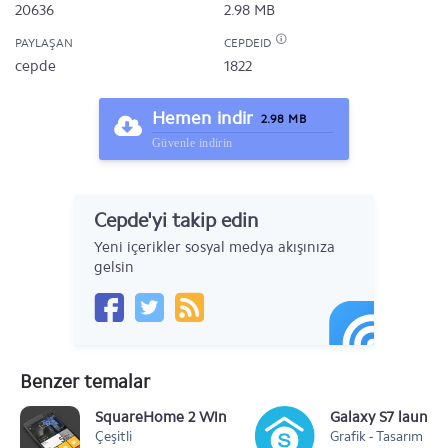
20636
2.98 MB
PAYLAŞAN
CEPDEID
cepde
1822
Hemen indir
2.98 MB
Güvenle indirin
Cepde'yi takip edin
Yeni içerikler sosyal medya akışınıza
gelsin
Benzer temalar
SquareHome 2 Win 10 Style v1.1.4
Galaxy S7 launch
Çeşitli
Grafik - Tasarım