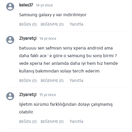
keles37
14 yıl önce
Samsung galaxy y var indirilmiyor
Yanıtla
BEĞEN (0)
BEĞENME (0)
Ziyaretçi
14 yıl önce
batuuuu sen safmısın sony xperia android ama
daha faklı ace ' e göre o samsung bu sony birmi ?
vede xperia her anlamda daha iyi hem hız hemde
kullanış bakımından solayı tercih ederim
Yanıtla
BEĞEN (0)
BEĞENME (0)
Ziyaretçi
15 yıl önce
İşletim sürümü farklılığından dolayı çalışmamış
olabilir.
Yanıtla
BEĞEN (0)
BEĞENME (0)