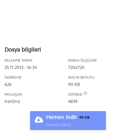
Dosya bilgileri
EKLENME TARIHI
EKRAN ÖLÇÜLERI
25.11.2013 - 16:34
720x720
İNDIRILME
DOSYA BOYUTU
626
90 KB
PAYLAŞAN
CEPDEID
hsnDnz
4839
Hemen indir
90 KB
Güvenle indirin