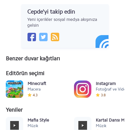
Cepde'yi takip edin
Yeni içerikler sosyal medya akışınıza
gelsin
Benzer duvar kağıtları
Editörün seçimi
Minecraft
Instagram
Macera
Fotoğraf ve Video
4.3
3.8
Yeniler
Mafia Style
Kartal Dansı Müz
Müzik
Müzik