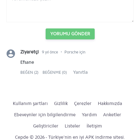
YORUMU GÖNDER
⋅
Ziyaretçi
9 yıl önce
Porsche için
Efsane
Yanıtla
BEĞEN (2)
BEĞENME (0)
Kullanım şartları
Gizlilik
Çerezler
Hakkımızda
Ebeveynler için bilgilendirme
Yardım
Anketler
Geliştiriciler
Listeler
İletişim
Cepde © 2026 - Türkiye'nin en iyi APK indirme sitesi.