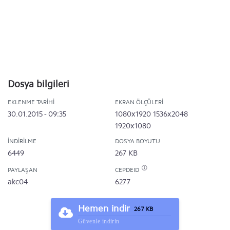
Dosya bilgileri
EKLENME TARIHI
EKRAN ÖLÇÜLERI
30.01.2015 - 09:35
1080x1920
1536x2048
1920x1080
İNDIRILME
DOSYA BOYUTU
6449
267 KB
PAYLAŞAN
CEPDEID
akc04
6277
Hemen indir
267 KB
Güvenle indirin