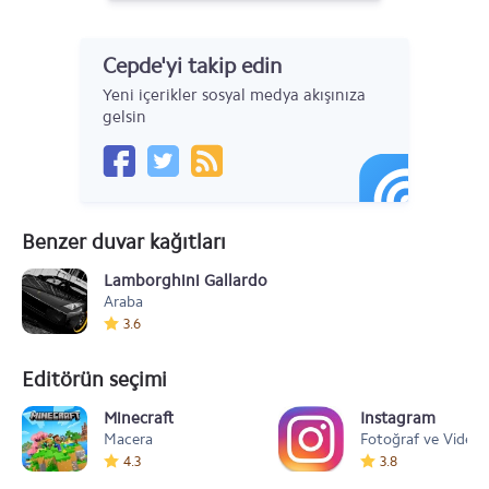
Cepde'yi takip edin
Yeni içerikler sosyal medya akışınıza
gelsin
Benzer duvar kağıtları
Lamborghini Gallardo
Araba
3.6
Editörün seçimi
Minecraft
Instagram
Macera
Fotoğraf ve Video
4.3
3.8