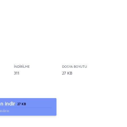
İNDIRILME
DOSYA BOYUTU
311
27 KB
 indir
27 KB
indirin