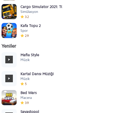
Cargo Simulator 2021: Türkiye
Simülasyon
3.2
Kafa Topu 2
Spor
2.9
Yeniler
Mafia Style
Müzik
Kartal Dansı Müziği
Müzik
5
Bed Wars
Macera
3.9
Sevastopol