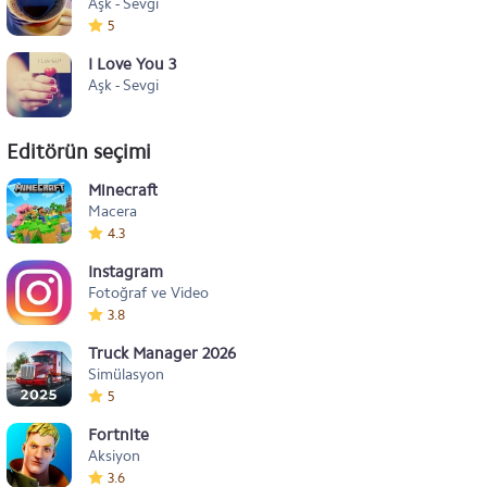
Aşk - Sevgi
5
I Love You 3
Aşk - Sevgi
Editörün seçimi
Minecraft
Macera
4.3
Instagram
Fotoğraf ve Video
3.8
Truck Manager 2026
Simülasyon
5
Fortnite
Aksiyon
3.6